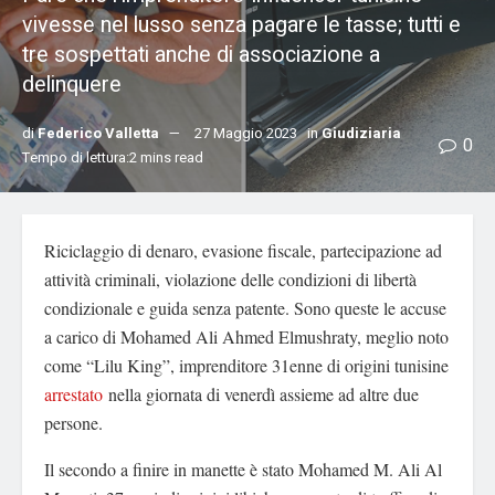
vivesse nel lusso senza pagare le tasse; tutti e
tre sospettati anche di associazione a
delinquere
di
Federico Valletta
27 Maggio 2023
in
Giudiziaria
0
Tempo di lettura:2 mins read
Riciclaggio di denaro, evasione fiscale, partecipazione ad
attività criminali, violazione delle condizioni di libertà
condizionale e guida senza patente. Sono queste le accuse
a carico di Mohamed Ali Ahmed Elmushraty, meglio noto
come “Lilu King”, imprenditore 31enne di origini tunisine
arrestato
nella giornata di venerdì assieme ad altre due
persone.
Il secondo a finire in manette è stato Mohamed M. Ali Al