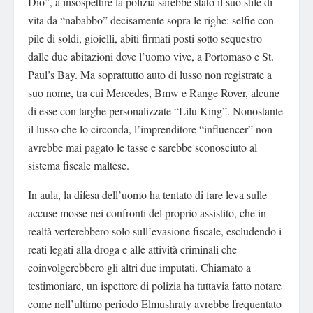
Dio”, a insospettire la polizia sarebbe stato il suo stile di
vita da “nababbo” decisamente sopra le righe: selfie con
pile di soldi, gioielli, abiti firmati posti sotto sequestro
dalle due abitazioni dove l’uomo vive, a Portomaso e St.
Paul’s Bay. Ma soprattutto auto di lusso non registrate a
suo nome, tra cui Mercedes, Bmw e Range Rover, alcune
di esse con targhe personalizzate “Lilu King”. Nonostante
il lusso che lo circonda, l’imprenditore “influencer” non
avrebbe mai pagato le tasse e sarebbe sconosciuto al
sistema fiscale maltese.
In aula, la difesa dell’uomo ha tentato di fare leva sulle
accuse mosse nei confronti del proprio assistito, che in
realtà verterebbero solo sull’evasione fiscale, escludendo i
reati legati alla droga e alle attività criminali che
coinvolgerebbero gli altri due imputati. Chiamato a
testimoniare, un ispettore di polizia ha tuttavia fatto notare
come nell’ultimo periodo Elmushraty avrebbe frequentato