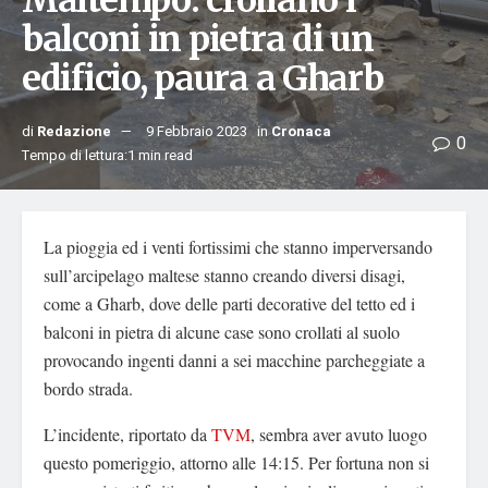
Maltempo: crollano i
balconi in pietra di un
edificio, paura a Gharb
di
Redazione
9 Febbraio 2023
in
Cronaca
0
Tempo di lettura:1 min read
La pioggia ed i venti fortissimi che stanno imperversando
sull’arcipelago maltese stanno creando diversi disagi,
come a Gharb, dove delle parti decorative del tetto ed i
balconi in pietra di alcune case sono crollati al suolo
provocando ingenti danni a sei macchine parcheggiate a
bordo strada.
L’incidente, riportato da
TVM
, sembra aver avuto luogo
questo pomeriggio, attorno alle 14:15. Per fortuna non si