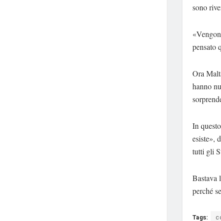
sono rive
«Vengono,
pensato q
Ora Malta
hanno nuo
sorprend
In questo
esiste», 
tutti gli
Bastava l
perché se
Tags:
c