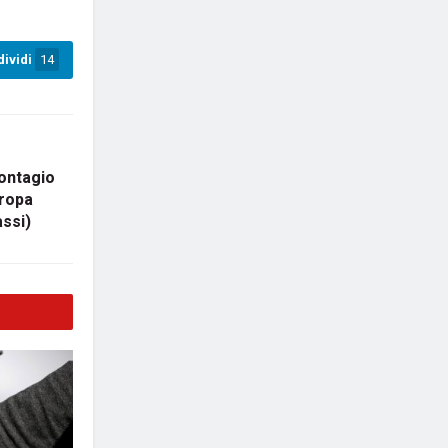
ividi
14
contagio
uropa
assi)