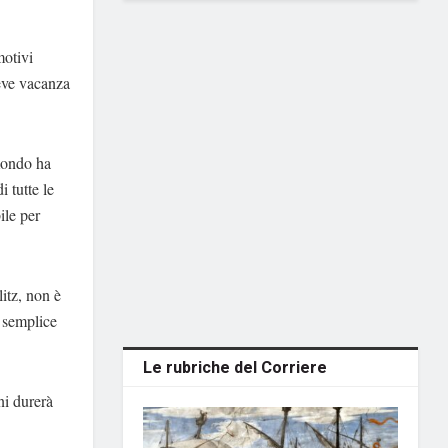
motivi
reve vacanza
 mondo ha
 tutte le
ile per
itz, non è
l semplice
Le rubriche del Corriere
ni durerà