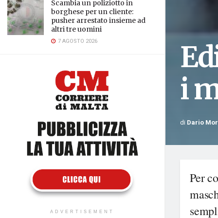
Scambia un poliziotto in
borghese per un cliente:
pusher arrestato insieme ad
altri tre uomini
7 AGOSTO 2026
Edi
i m
di
Dario Mo
Per co
masch
sempli
ADVERTISEMENT