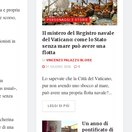
a e propria
e scorso,
PERSONAGGI E STORIE
Il mistero del Registro navale
del Vaticano: come lo Stato
ionisti in
senza mare può avere una
flotta
DI
VINCENZO PALAZZO BLOISE
21 GIUGNO 2026
0
Lo sapevate che la Città del Vaticano,
in
pur non avendo uno sbocco al mare,
s usual»,
può avere una propria flotta navale?...
e senza
DETAILS
LEGGI DI PIÙ
cherina
Un anno di
 di una
pontificato di