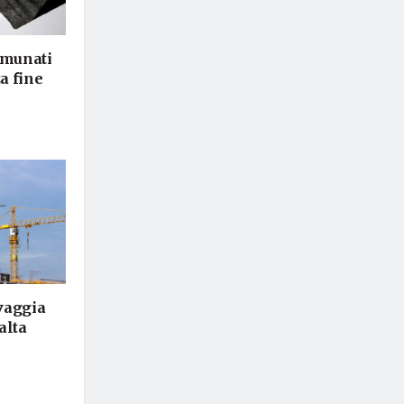
omunati
za fine
vaggia
alta