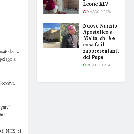
Leone XIV
9 MAGGIO 2026
Nuovo Nunzio
Apostolico a
Malta: chi è e
cosa fa il
nsato bene
rappresentante
del Papa
ipelago si
21 MARZO 2026
aloccava
egare”
ili.
o il NHS, si