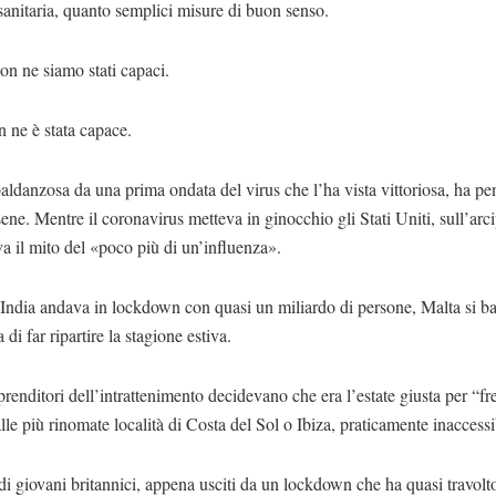
 sanitaria, quanto semplici misure di buon senso.
n ne siamo stati capaci.
 ne è stata capace.
ldanzosa da una prima ondata del virus che l’ha vista vittoriosa, ha pe
sene. Mentre il coronavirus metteva in ginocchio gli Stati Uniti, sull’arc
a il mito del «poco più di un’influenza».
’India andava in lockdown con quasi un miliardo di persone, Malta si b
 di far ripartire la stagione estiva.
renditori dell’intrattenimento decidevano che era l’estate giusta per “fr
 alle più rinomate località di Costa del Sol o Ibiza, praticamente inaccessib
di giovani britannici, appena usciti da un lockdown che ha quasi travolt