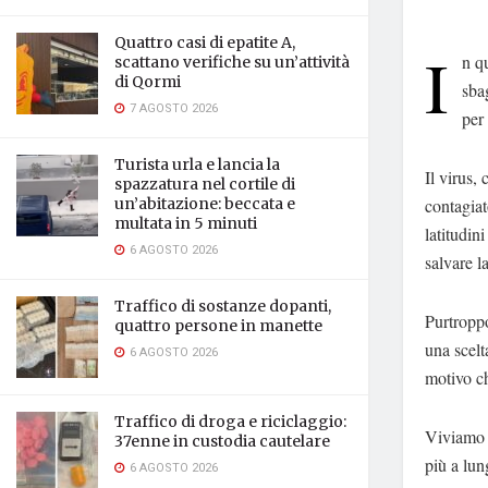
Quattro casi di epatite A,
I
n qu
scattano verifiche su un’attività
di Qormi
sba
7 AGOSTO 2026
per 
Turista urla e lancia la
Il virus,
spazzatura nel cortile di
contagiat
un’abitazione: beccata e
multata in 5 minuti
latitudin
6 AGOSTO 2026
salvare l
Traffico di sostanze dopanti,
Purtroppo
quattro persone in manette
una scelt
6 AGOSTO 2026
motivo ch
Traffico di droga e riciclaggio:
Viviamo i
37enne in custodia cautelare
più a lun
6 AGOSTO 2026