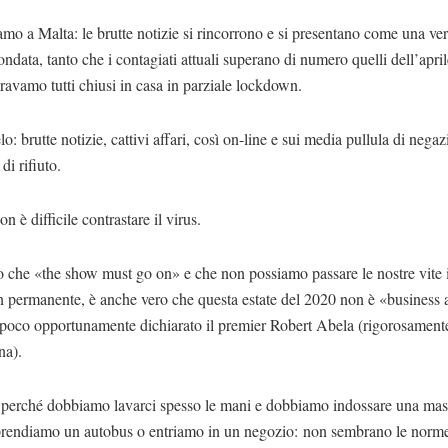
mo a Malta: le brutte notizie si rincorrono e si presentano come una ver
ndata, tanto che i contagiati attuali superano di numero quelli dell’april
avamo tutti chiusi in casa in parziale lockdown.
lo: brutte notizie, cattivi affari, così on-line e sui media pullula di negaz
 di rifiuto.
n è difficile contrastare il virus.
o che «the show must go on» e che non possiamo passare le nostre vite 
 permanente, è anche vero che questa estate del 2020 non è «business a
poco opportunamente dichiarato il premier Robert Abela (rigorosament
na).
 perché dobbiamo lavarci spesso le mani e dobbiamo indossare una mas
rendiamo un autobus o entriamo in un negozio: non sembrano le norme