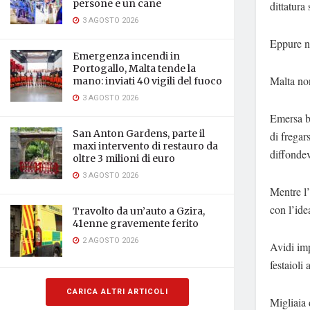
persone e un cane
dittatura
3 AGOSTO 2026
Eppure no
Emergenza incendi in
Portogallo, Malta tende la
Malta non
mano: inviati 40 vigili del fuoco
3 AGOSTO 2026
Emersa ba
San Anton Gardens, parte il
di fregar
maxi intervento di restauro da
diffondev
oltre 3 milioni di euro
3 AGOSTO 2026
Mentre l
con l’idea
Travolto da un’auto a Gzira,
41enne gravemente ferito
2 AGOSTO 2026
Avidi imp
festaioli
CARICA ALTRI ARTICOLI
Migliaia 