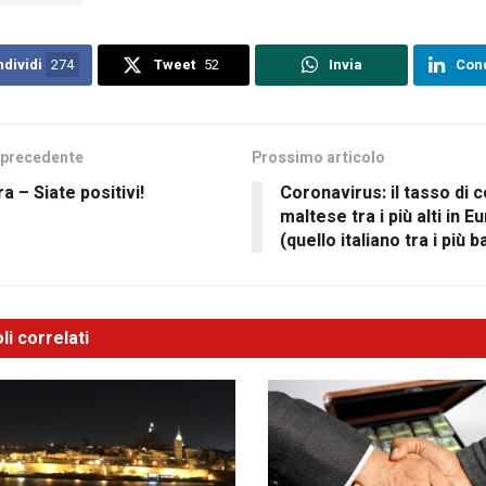
dividi
274
Tweet
52
Invia
Cond
 precedente
Prossimo articolo
ra – Siate positivi!
Coronavirus: il tasso di 
maltese tra i più alti in E
(quello italiano tra i più b
li correlati