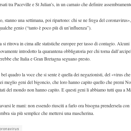
rsati tra Paceville e St Julian’s, in un carnaio che definire assembramen
 stanno una settimana, poi ripartono: chi se ne frega del coronavirus»,
ualche genio (“tanto è poco più di un’influenza”).
 si ritrova in cima alle statistiche europee per tasso di contagio. Alcuni
vamente introdotto la quarantena obbligatoria per chi torna dall’arcip
erebbe che Italia e Gran Bretagna seguano presto.
 bel quadro la voce che si sente è quella dei negazionisti, del «virus ch
dei meglio geni del bigoncio, che loro hanno capito quello che premi N
 Stati del mondo non hanno capito. E questi geni li abbiamo tutti qua a Ma
avarsi le mani: non essendo riusciti a farlo ora bisogna prendersela con l
mbra sia più semplice che mettersi una mascherina.
oronavirus