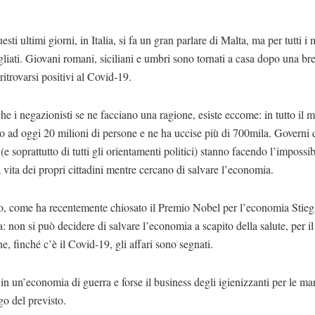
esti ultimi giorni, in Italia, si fa un gran parlare di Malta, ma per tutti i 
gliati. Giovani romani, siciliani e umbri sono tornati a casa dopo una b
ritrovarsi positivi al Covid-19.
 che i negazionisti se ne facciano una ragione, esiste eccome: in tutto il
o ad oggi 20 milioni di persone e ne ha uccise più di 700mila. Governi di
i (e soprattutto di tutti gli orientamenti politici) stanno facendo l’impossib
a vita dei propri cittadini mentre cercano di salvare l’economia.
, come ha recentemente chiosato il Premio Nobel per l’economia Stiegl
a: non si può decidere di salvare l’economia a scapito della salute, per i
e, finché c’è il Covid-19, gli affari sono segnati.
n un’economia di guerra e forse il business degli igienizzanti per le ma
go del previsto.