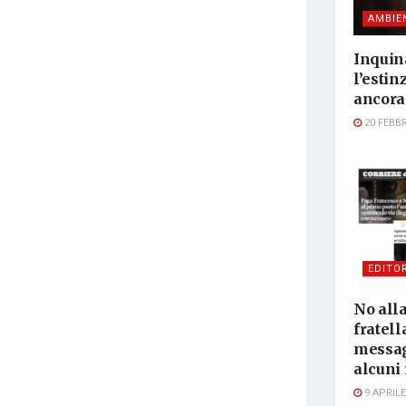
AMBIE
Inquin
l’estin
ancora
20 FEBBR
EDITOR
No alla
fratell
messag
alcuni 
9 APRILE