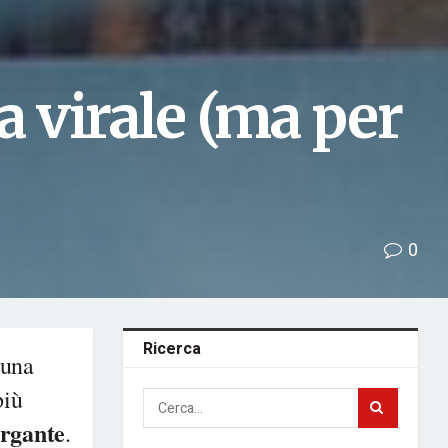
a virale (ma per
0
Ricerca
 una
più
rgante
.