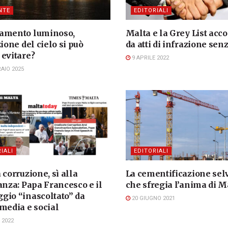
NTE
EDITORIALI
amento luminoso,
Malta e la Grey List acc
zione del cielo si può
da atti di infrazione sen
 evitare?
9 APRILE 2022
AIO 2025
IALI
EDITORIALI
 corruzione, sì alla
La cementificazione sel
anza: Papa Francesco e il
che sfregia l’anima di M
gio “inascoltato” da
20 GIUGNO 2021
media e social
 2022