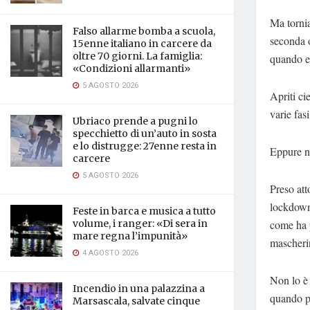
Ma tornia
Falso allarme bomba a scuola,
seconda o
15enne italiano in carcere da
oltre 70 giorni. La famiglia:
quando er
«Condizioni allarmanti»
5 AGOSTO 2026
Apriti cie
varie fasi
Ubriaco prende a pugni lo
specchietto di un’auto in sosta
e lo distrugge: 27enne resta in
Eppure no
carcere
5 AGOSTO 2026
Preso att
lockdown
Feste in barca e musica a tutto
come ha 
volume, i ranger: «Di sera in
mare regna l’impunità»
mascheri
4 AGOSTO 2026
Non lo è
Incendio in una palazzina a
quando p
Marsascala, salvate cinque