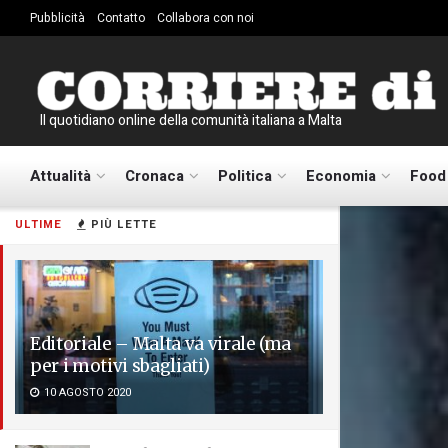
Pubblicità
Contatto
Collabora con noi
Il quotidiano online della comunità italiana a Malta
Attualità
Cronaca
Politica
Economia
Food
ULTIME
PIÙ LETTE
Editoriale – Malta va virale (ma
per i motivi sbagliati)
10 AGOSTO 2020