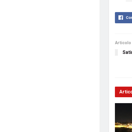
Con
Articolo
Sati
Artico