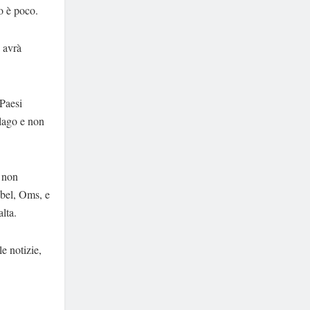
to è poco.
 avrà
 Paesi
elago e non
e non
obel, Oms, e
lta.
e notizie,