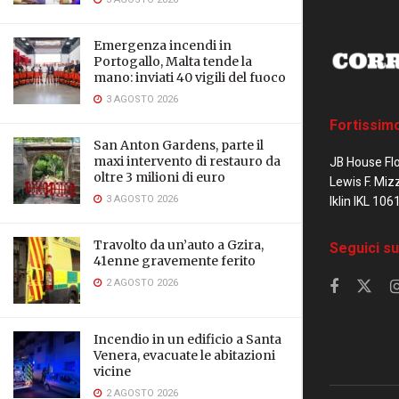
Emergenza incendi in
Portogallo, Malta tende la
mano: inviati 40 vigili del fuoco
3 AGOSTO 2026
Fortissim
San Anton Gardens, parte il
JB House Fl
maxi intervento di restauro da
oltre 3 milioni di euro
Lewis F. Miz
3 AGOSTO 2026
Iklin IKL 106
Travolto da un’auto a Gzira,
Seguici su
41enne gravemente ferito
2 AGOSTO 2026
Incendio in un edificio a Santa
Venera, evacuate le abitazioni
vicine
2 AGOSTO 2026