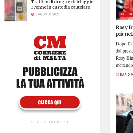
Traffico di droga e riciclaggio:
37enne in custodia cautelare
ATTUA
6 AGOSTO 2026
Rosy Bi
più nel
Dopo l’ab
dal pres
Rosy Bin
mettendo 
DI
DARIO 
ADVERTISEMENT