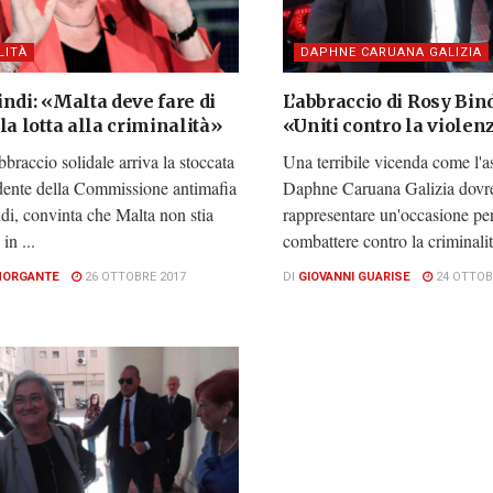
LITÀ
DAPHNE CARUANA GALIZIA
ndi: «Malta deve fare di
L’abbraccio di Rosy Bin
la lotta alla criminalità»
«Uniti contro la violen
braccio solidale arriva la stoccata
Una terribile vicenda come l'as
idente della Commissione antimafia
Daphne Caruana Galizia dovr
di, convinta che Malta non stia
rappresentare un'occasione per
in ...
combattere contro la criminalità
MORGANTE
26 OTTOBRE 2017
DI
GIOVANNI GUARISE
24 OTTOB