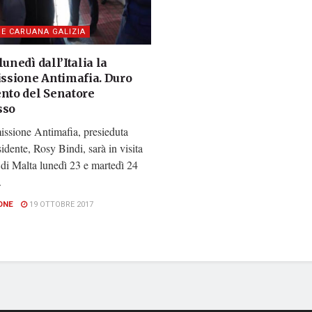
E CARUANA GALIZIA
lunedì dall’Italia la
sione Antimafia. Duro
ento del Senatore
sso
ssione Antimafia, presieduta
sidente, Rosy Bindi, sarà in visita
a di Malta lunedì 23 e martedì 24
.
ONE
19 OTTOBRE 2017