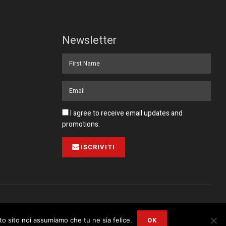
Newsletter
I agree to receive email updates and
promotions.
ISCRIVITI
Pubblicità
Collabora con noi
Contatto
Privacy Policy
OK
sto sito noi assumiamo che tu ne sia felice.
r
Privacy and Cookie Policy
.
I Agree