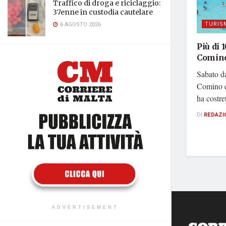
Traffico di droga e riciclaggio:
37enne in custodia cautelare
TURIS
6 AGOSTO 2026
Più di 
Comin
Sabato d
Comino do
ha costret
DI
REDAZI
ADVERTISEMENT