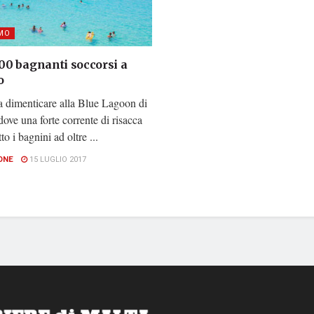
MO
100 bagnanti soccorsi a
o
a dimenticare alla Blue Lagoon di
ve una forte corrente di risacca
to i bagnini ad oltre ...
ONE
15 LUGLIO 2017