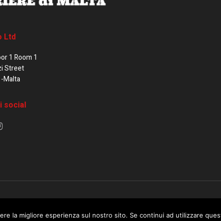
o Ltd
oor 1 Room 1
zi Street
1-Malta
i social
e di Malta / Fortissimo Ltd
ere la migliore esperienza sul nostro sito. Se continui ad utilizzare que
 use this website you are giving consent to cookies being used. Visit ou