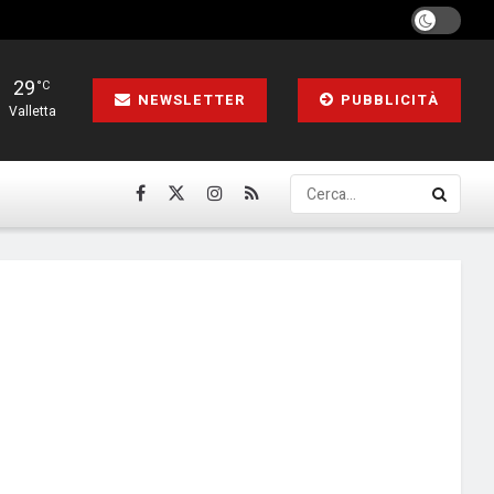
29
°C
NEWSLETTER
PUBBLICITÀ
Valletta