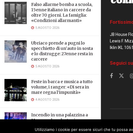
Falso allarme bomba a scuola,
15enne italiano in carcere da
oltre 70 giorni. La famiglia:
«Condizioni allarmanti»
Fortissim
5 AGOSTO 2026
JB House Fl
Lewis F. Miz
Ubriaco prende a pugni lo
Iklin IKL 106
specchietto di un’auto in sosta
e lo distrugge: 27enne resta in
carcere
Seguici su
5 AGOSTO 2026
Feste in barca e musica a tutto
volume, i ranger: «Di sera in
mare regna l’impunità»
4 AGOSTO 2026
Incendio in una palazzina a
Marsascala, salvate cinque
© 2023 Corrier
persone e un cane
Utilizziamo i cookie per essere sicuri che tu possa av
This website uses cookies. By continuing to
3 AGOSTO 2026