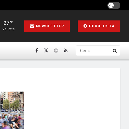
27
°C
NEWSLETTER
PUBBLICITÀ
Valletta