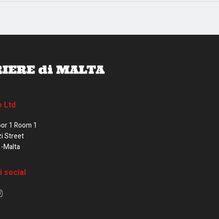
o Ltd
oor 1 Room 1
zi Street
1-Malta
i social