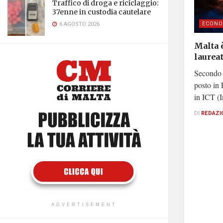
Traffico di droga e riciclaggio:
37enne in custodia cautelare
ECONO
6 AGOSTO 2026
Malta è
laureat
Secondo i
posto in 
in ICT (
DI
REDAZI
ADVERTISEMENT