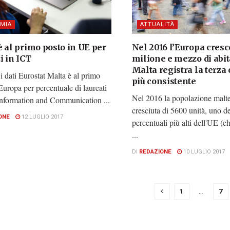
MIA
ATTUALITÀ
 al primo posto in UE per
Nel 2016 l’Europa cresc
i in ICT
milione e mezzo di abit
Malta registra la terza 
 dati Eurostat Malta è al primo
più consistente
Europa per percentuale di laureati
Nel 2016 la popolazione malte
Information and Communication ...
cresciuta di 5600 unità, uno d
ONE
12 LUGLIO 2017
percentuali più alti dell'UE (ch
...
DI
REDAZIONE
10 LUGLIO 2017
1
…
7