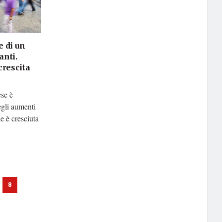
e di un
anti.
crescita
se è
egli aumenti
e è cresciuta
8