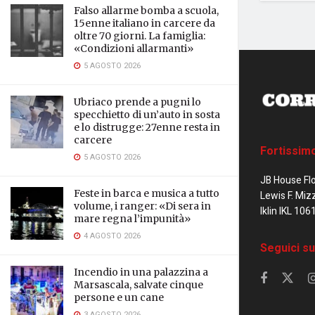
Falso allarme bomba a scuola,
15enne italiano in carcere da
oltre 70 giorni. La famiglia:
«Condizioni allarmanti»
5 AGOSTO 2026
Ubriaco prende a pugni lo
specchietto di un’auto in sosta
e lo distrugge: 27enne resta in
carcere
Fortissim
5 AGOSTO 2026
JB House Fl
Feste in barca e musica a tutto
Lewis F. Miz
volume, i ranger: «Di sera in
Iklin IKL 106
mare regna l’impunità»
4 AGOSTO 2026
Seguici su
Incendio in una palazzina a
Marsascala, salvate cinque
persone e un cane
3 AGOSTO 2026