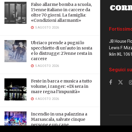
Falso allarme bomba a scuola,
15enne italiano in carcere da
oltre 70 giorni. La famiglia:
«Condizioni allarmanti»
5 AGOSTO 2026
Fortissim
JB House Fl
Ubriaco prende a pugni lo
Lewis F. Miz
specchietto di un’auto in sosta
e lo distrugge: 27enne resta in
Iklin IKL 106
carcere
5 AGOSTO 2026
Seguici su
Feste in barca e musica a tutto
volume, i ranger: «Di sera in
mare regna l’impunità»
4 AGOSTO 2026
Incendio in una palazzina a
Marsascala, salvate cinque
persone e un cane
© 2023 Corrier
3 AGOSTO 2026