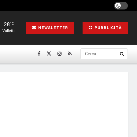
28
°C
NEWSLETTER
PUBBLICITÀ
Valletta