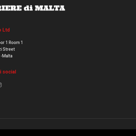
o Ltd
oor 1 Room 1
zi Street
1-Malta
i social
e di Malta / Fortissimo Ltd