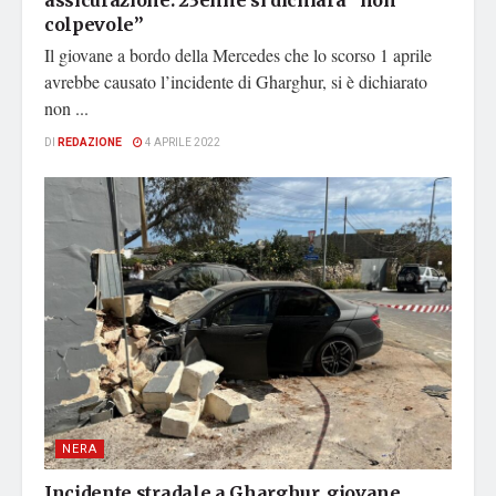
assicurazione: 23enne si dichiara “non
colpevole”
Il giovane a bordo della Mercedes che lo scorso 1 aprile
avrebbe causato l’incidente di Gharghur, si è dichiarato
non ...
DI
REDAZIONE
4 APRILE 2022
NERA
Incidente stradale a Gharghur, giovane