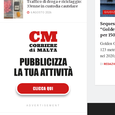
Traffico di droga e riciclaggio:
37enne in custodia cautelare
GIUDIZ
6 AGOSTO 2026
Seques
“Golde
per 150
Golden O
123 metri
nel 2020,
DI
REDAZI
ADVERTISEMENT