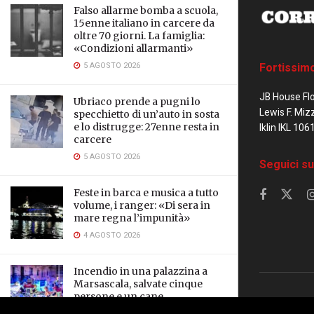
Falso allarme bomba a scuola,
15enne italiano in carcere da
oltre 70 giorni. La famiglia:
«Condizioni allarmanti»
5 AGOSTO 2026
Fortissim
JB House Fl
Ubriaco prende a pugni lo
Lewis F. Miz
specchietto di un’auto in sosta
e lo distrugge: 27enne resta in
Iklin IKL 106
carcere
5 AGOSTO 2026
Seguici su
Feste in barca e musica a tutto
volume, i ranger: «Di sera in
mare regna l’impunità»
4 AGOSTO 2026
Incendio in una palazzina a
Marsascala, salvate cinque
persone e un cane
© 2023 Corrier
3 AGOSTO 2026