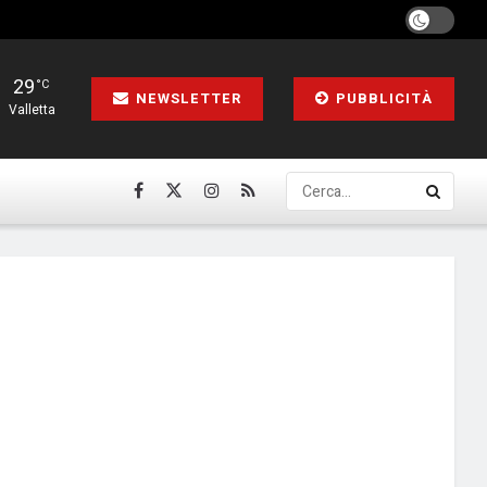
29
°C
NEWSLETTER
PUBBLICITÀ
Valletta