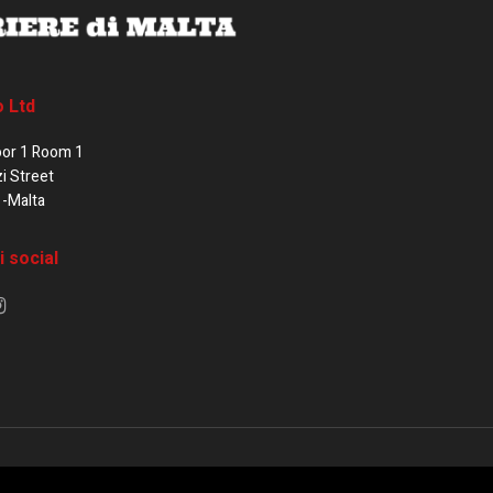
o Ltd
oor 1 Room 1
zi Street
1-Malta
i social
e di Malta / Fortissimo Ltd