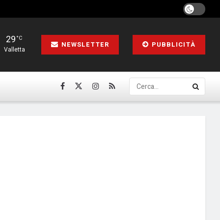
29
°C
NEWSLETTER
PUBBLICITÀ
Valletta