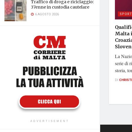
Traffico di droga e riciclaggio:
37enne in custodia cautelare
SPORT
6 AGOSTO 2026
Qualifi
Malta 
Croazia
Sloven
La Nazion
serie di r
storia, t
DI
CHRIST
ADVERTISEMENT