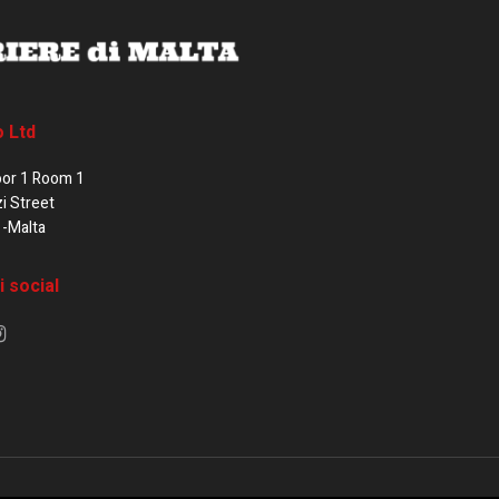
o Ltd
oor 1 Room 1
zi Street
1-Malta
i social