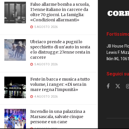
Falso allarme bomba a scuola,
15enne italiano in carcere da
oltre 70 giorni. La famiglia:
«Condizioni allarmanti»
5 AGOSTO 2026
Fortissim
Ubriaco prende a pugni lo
JB House Fl
specchietto di un’auto in sosta
e lo distrugge: 27enne resta in
Lewis F. Miz
carcere
Iklin IKL 106
5 AGOSTO 2026
Seguici su
Feste in barca e musica a tutto
volume, i ranger: «Di sera in
mare regna l’impunità»
4 AGOSTO 2026
Incendio in una palazzina a
Marsascala, salvate cinque
persone e un cane
3 AGOSTO 2026