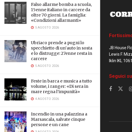
Falso allarme bomba a scuola,
15enne italiano in carcere da
oltre 70 giorni. La famiglia:
«Condizioni allarmanti»
5 AGOSTO 2026
Fortissim
Ubriaco prende a pugni lo
JB House Fl
specchietto di un’auto in sosta
e lo distrugge: 27enne resta in
Lewis F. Miz
carcere
Iklin IKL 106
5 AGOSTO 2026
Seguici su
Feste in barca e musica a tutto
volume, i ranger: «Di sera in
mare regna l’impunità»
4 AGOSTO 2026
Incendio in una palazzina a
Marsascala, salvate cinque
persone e un cane
3 AGOSTO 2026