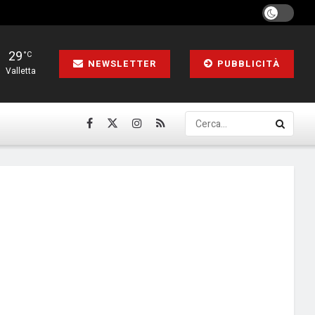
29
°C
NEWSLETTER
PUBBLICITÀ
Valletta