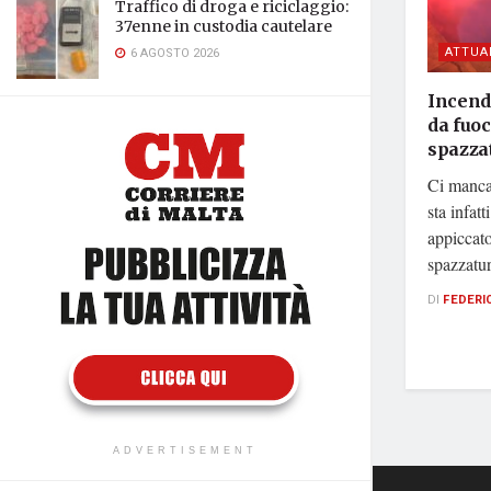
Traffico di droga e riciclaggio:
37enne in custodia cautelare
ATTUA
6 AGOSTO 2026
Incend
da fuoc
spazza
Ci manca
sta infat
appiccato
spazzatur
DI
FEDERI
ADVERTISEMENT