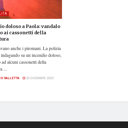
LITÀ
io doloso a Paola: vandalo
o ai cassonetti della
tura
vano anche i piromani. La polizia
ti indagando su un incendio doloso,
 ad alcuni cassonetti della
a ...
CO VALLETTA
20 DICEMBRE 2023