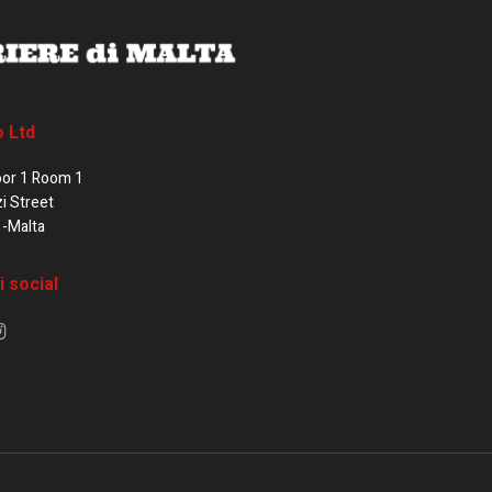
o Ltd
oor 1 Room 1
zi Street
1-Malta
i social