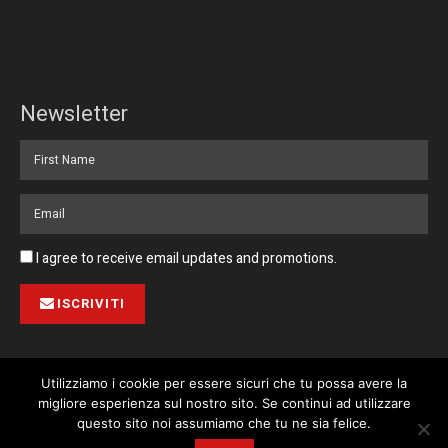
Newsletter
I agree to receive email updates and promotions.
ISCRIVITI
Utilizziamo i cookie per essere sicuri che tu possa avere la
migliore esperienza sul nostro sito. Se continui ad utilizzare
Pubblicità
Collabora con noi
Contatto
Privacy Policy
This website uses cookies. By continuing to use this website you are
questo sito noi assumiamo che tu ne sia felice.
giving consent to cookies being used. Visit our
Privacy and Cookie