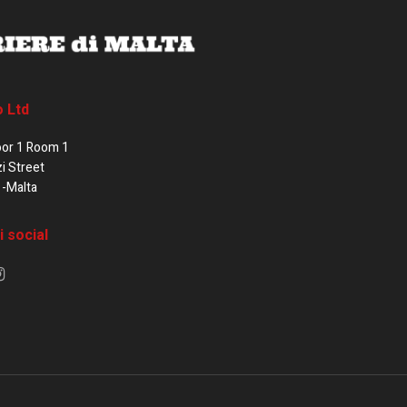
o Ltd
oor 1 Room 1
zi Street
1-Malta
i social