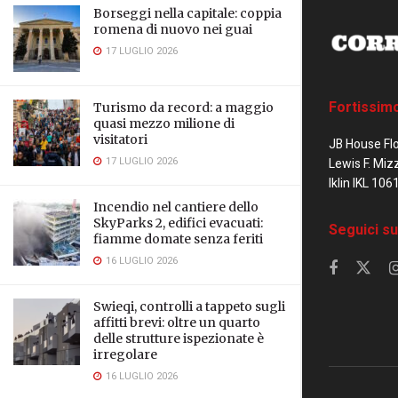
Borseggi nella capitale: coppia
romena di nuovo nei guai
17 LUGLIO 2026
Fortissim
Turismo da record: a maggio
quasi mezzo milione di
visitatori
JB House Fl
17 LUGLIO 2026
Lewis F. Miz
Iklin IKL 106
Incendio nel cantiere dello
SkyParks 2, edifici evacuati:
Seguici su
fiamme domate senza feriti
16 LUGLIO 2026
Swieqi, controlli a tappeto sugli
affitti brevi: oltre un quarto
delle strutture ispezionate è
irregolare
16 LUGLIO 2026