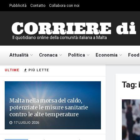
Pubblicità
Contatto
Collabora con noi
Il quotidiano online della comunità italiana a Malta
Attualità
Cronaca
Politica
Economia
Food
ULTIME
PIÙ LETTE
Tag:
Malta nella morsa del caldo,
potenziate le misure sanitarie
contro le alte temperature
17 LUGLIO 2026