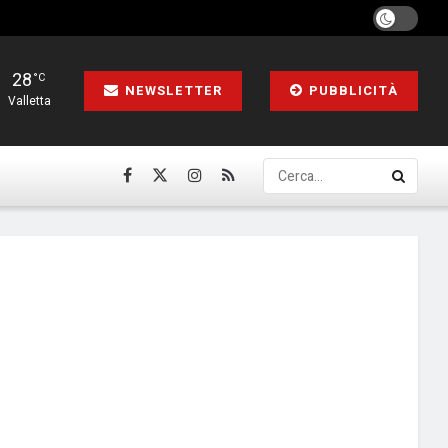
28
°C
NEWSLETTER
PUBBLICITÀ
Valletta