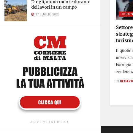
Dingli, uomo muore durante
dei lavori in un campo
CORON
17 LUGLIO 2026
Settore
strateg
turismo
Il quoti
intervist
Farrugia 
conferenz
DI
REDAZI
ADVERTISEMENT