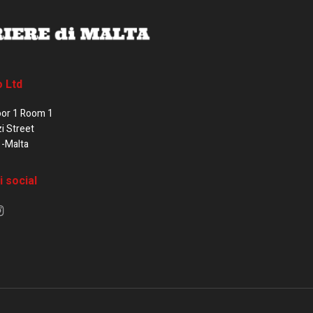
o Ltd
oor 1 Room 1
zi Street
1-Malta
i social