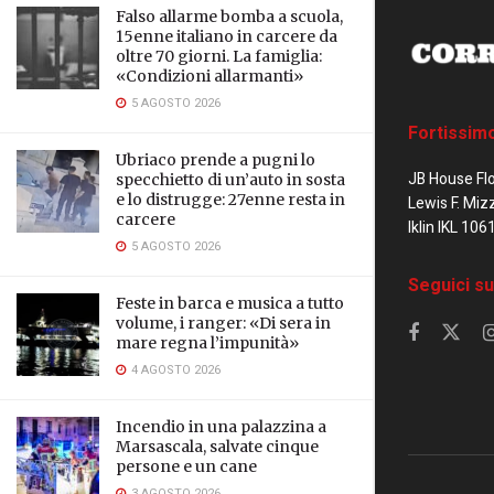
Falso allarme bomba a scuola,
15enne italiano in carcere da
oltre 70 giorni. La famiglia:
«Condizioni allarmanti»
5 AGOSTO 2026
Fortissim
Ubriaco prende a pugni lo
JB House Fl
specchietto di un’auto in sosta
e lo distrugge: 27enne resta in
Lewis F. Miz
carcere
Iklin IKL 106
5 AGOSTO 2026
Seguici su
Feste in barca e musica a tutto
volume, i ranger: «Di sera in
mare regna l’impunità»
4 AGOSTO 2026
Incendio in una palazzina a
Marsascala, salvate cinque
persone e un cane
3 AGOSTO 2026