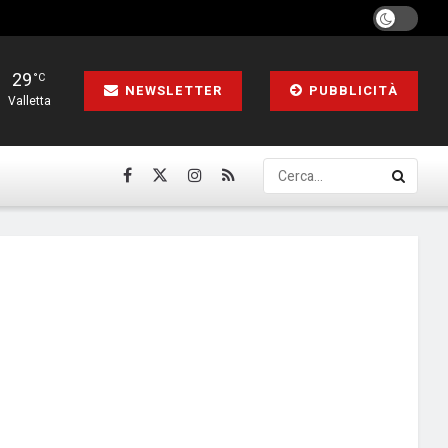
29
°C
NEWSLETTER
PUBBLICITÀ
Valletta