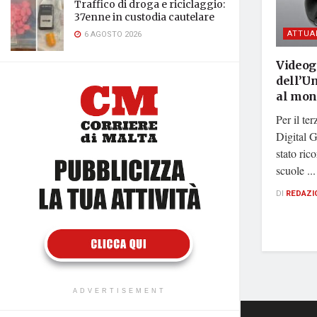
Traffico di droga e riciclaggio:
37enne in custodia cautelare
ATTUA
6 AGOSTO 2026
Videoga
dell’Un
al mo
Per il te
Digital G
stato ric
scuole ...
DI
REDAZI
ADVERTISEMENT