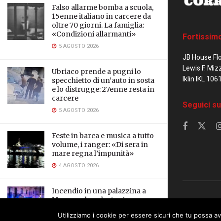
Falso allarme bomba a scuola,
15enne italiano in carcere da
oltre 70 giorni. La famiglia:
«Condizioni allarmanti»
Fortissim
5 AGOSTO 2026
JB House Fl
Lewis F. Miz
Ubriaco prende a pugni lo
Iklin IKL 106
specchietto di un’auto in sosta
e lo distrugge: 27enne resta in
carcere
Seguici su
5 AGOSTO 2026
Feste in barca e musica a tutto
volume, i ranger: «Di sera in
mare regna l’impunità»
4 AGOSTO 2026
Incendio in una palazzina a
Marsascala, salvate cinque
© 2023 Corrier
persone e un cane
Utilizziamo i cookie per essere sicuri che tu possa av
This website uses cookies. By continuing to
3 AGOSTO 2026