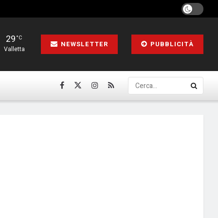
29
°C
NEWSLETTER
PUBBLICITÀ
Valletta