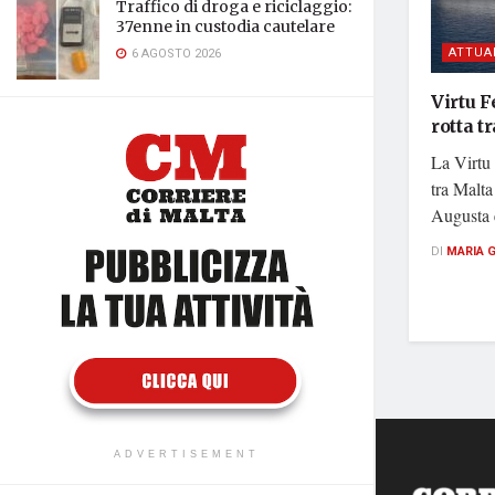
Traffico di droga e riciclaggio:
37enne in custodia cautelare
ATTUA
6 AGOSTO 2026
Virtu 
rotta t
La Virtu 
tra Malta
Augusta e
DI
MARIA 
ADVERTISEMENT