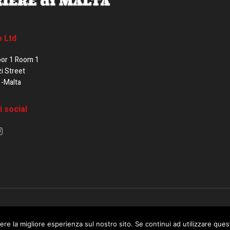
o Ltd
oor 1 Room 1
zi Street
1-Malta
i social
e di Malta / Fortissimo Ltd
ere la migliore esperienza sul nostro sito. Se continui ad utilizzare que
 use this website you are giving consent to cookies being used. Visit ou