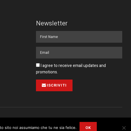
Newsletter
I agree to receive email updates and
promotions.
ISCRIVITI
Pubblicità
Collabora con noi
Contatto
Privacy Policy
OK
sto sito noi assumiamo che tu ne sia felice.
r
Privacy and Cookie Policy
.
I Agree