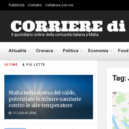
Pubblicità
Contatto
Collabora con noi
Il quotidiano online della comunità italiana a Malta
Attualità
Cronaca
Politica
Economia
Food
ULTIME
PIÙ LETTE
Tag:
Malta nella morsa del caldo,
potenziate le misure sanitarie
contro le alte temperature
17 LUGLIO 2026