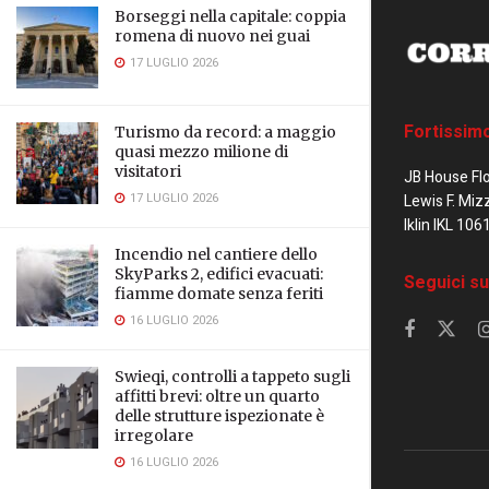
Borseggi nella capitale: coppia
romena di nuovo nei guai
17 LUGLIO 2026
Fortissim
Turismo da record: a maggio
quasi mezzo milione di
visitatori
JB House Fl
17 LUGLIO 2026
Lewis F. Miz
Iklin IKL 106
Incendio nel cantiere dello
SkyParks 2, edifici evacuati:
Seguici su
fiamme domate senza feriti
16 LUGLIO 2026
Swieqi, controlli a tappeto sugli
affitti brevi: oltre un quarto
delle strutture ispezionate è
irregolare
16 LUGLIO 2026