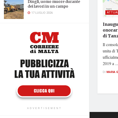
Dingli, uomo muore durante
dei lavori in un campo
ATTUA
17 LUGLIO 2026
Inaugu
onorar
di Tan
Il consol
unita di 
ufficialm
2019 a ..
DI
MARIA 
ADVERTISEMENT