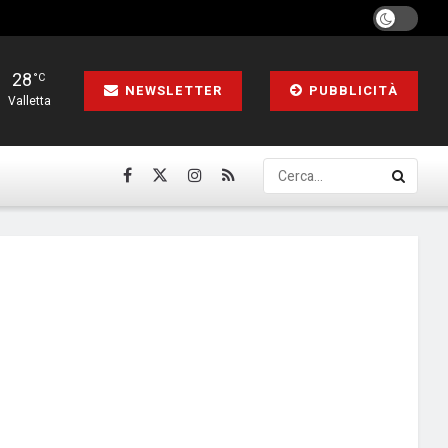
28
°C
NEWSLETTER
PUBBLICITÀ
Valletta