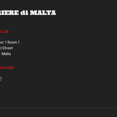
o Ltd
oor 1 Room 1
zi Street
1-Malta
i social