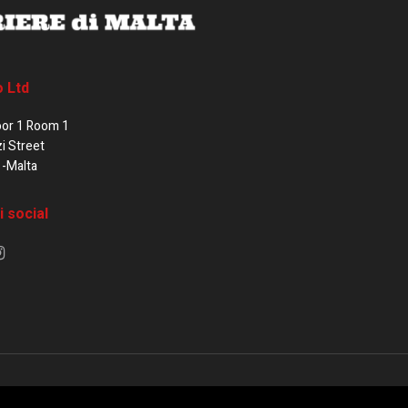
o Ltd
oor 1 Room 1
zi Street
1-Malta
i social
e di Malta / Fortissimo Ltd