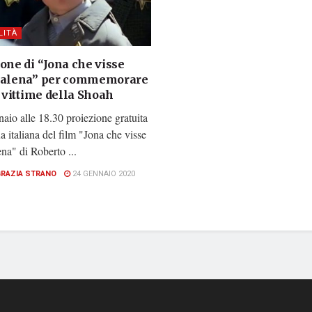
LITÀ
one di “Jona che visse
balena” per commemorare
e vittime della Shoah
naio alle 18.30 proiezione gratuita
ua italiana del film "Jona che visse
ena" di Roberto ...
GRAZIA STRANO
24 GENNAIO 2020