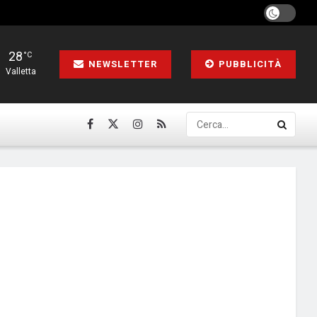
28
°C
NEWSLETTER
PUBBLICITÀ
Valletta