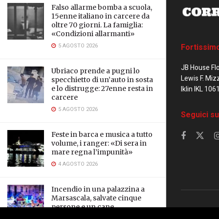
Falso allarme bomba a scuola,
15enne italiano in carcere da
oltre 70 giorni. La famiglia:
«Condizioni allarmanti»
5 AGOSTO 2026
Fortissim
JB House Fl
Ubriaco prende a pugni lo
Lewis F. Miz
specchietto di un’auto in sosta
e lo distrugge: 27enne resta in
Iklin IKL 106
carcere
5 AGOSTO 2026
Seguici su
Feste in barca e musica a tutto
volume, i ranger: «Di sera in
mare regna l’impunità»
4 AGOSTO 2026
Incendio in una palazzina a
Marsascala, salvate cinque
persone e un cane
© 2023 Corrier
3 AGOSTO 2026