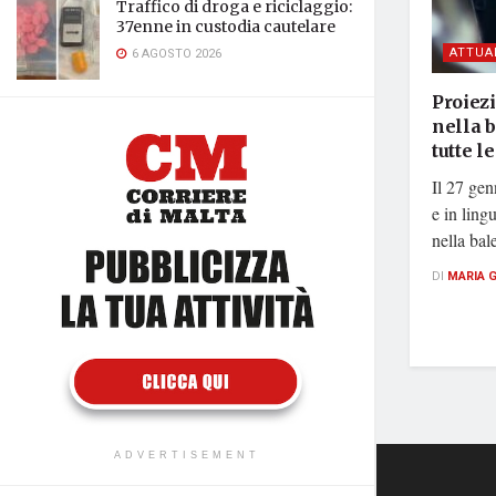
Traffico di droga e riciclaggio:
37enne in custodia cautelare
ATTUA
6 AGOSTO 2026
Proiezi
nella 
tutte l
Il 27 gen
e in ling
nella bal
DI
MARIA 
ADVERTISEMENT