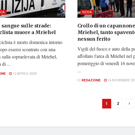
CA
NERA
 sangue sulle strade:
Crollo di un capannone
clista muore a Mriehel
Mriehel, tanto spaven
nessun ferito
iclista è morto domenica intorno
Vigili del fuoco e auto della p
dopo essersi scontrato con una
affollato l'area di Mriehel nel
sulla sopraelevata di Mriehel,
pomeriggio di venerdì 16 nov
 di ...
...
ONE
12 APRILE 2020
DI
REDAZIONE
16 NOVEMBRE 20
1
2