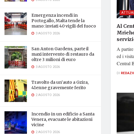
ATTUA
Emergenza incendi in
Portogallo, Malta tende la
Al Cent
mano: inviati 40 vigili del fuoco
Mriehel
3 AGOSTO 2026
servizi
A partire
San Anton Gardens, parte il
maxi intervento di restauro da
ed i visit
oltre 3 milioni di euro
Central B
3 AGOSTO 2026
DI
REDAZI
Travolto da un’auto a Gzira,
41enne gravemente ferito
2 AGOSTO 2026
Incendio in un edificio a Santa
Venera, evacuate le abitazioni
vicine
2 AGOSTO 2026