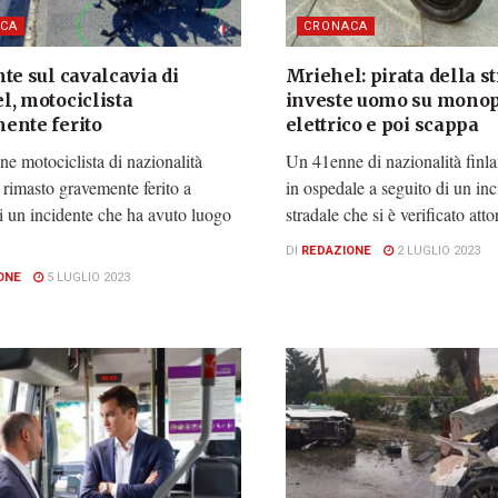
CA
CRONACA
te sul cavalcavia di
Mriehel: pirata della s
l, motociclista
investe uomo su monop
ente ferito
elettrico e poi scappa
e motociclista di nazionalità
Un 41enne di nazionalità finla
 rimasto gravemente ferito a
in ospedale a seguito di un inc
i un incidente che ha avuto luogo
stradale che si è verificato attor
DI
REDAZIONE
2 LUGLIO 2023
ONE
5 LUGLIO 2023