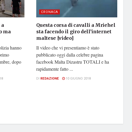
CRONACA
 a
Questa corsa di cavalli a Mriehel
to ma
sta facendo il giro dell’internet
maltese [video]
olizia hanno
Il video che vi presentiamo è stato
 primo
pubblicato oggi dalla celebre pagina
embre, dopo
facebook Malta Dizastru TOTALI e ha
rapidamente fatto ...
18
DI
REDAZIONE
10 GIUGNO 2018