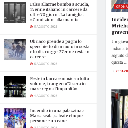
Falso allarme bomba a scuola,
CRONA
15enne italiano in carcere da
oltre 70 giorni. La famiglia:
Inciden
«Condizioni allarmanti»
Mriehe
5 AGOSTO 2026
gravem
Un giovan
Ubriaco prende a pugni lo
specchietto di un’auto in sosta
indiana è
e lo distrugge: 27enne resta in
seguito d
carcere
questa ...
5 AGOSTO 2026
DI
REDAZI
Feste in barca e musica a tutto
volume, i ranger: «Di sera in
mare regna l’impunità»
4 AGOSTO 2026
Incendio in una palazzina a
Marsascala, salvate cinque
persone e un cane
3 AGOSTO 2026