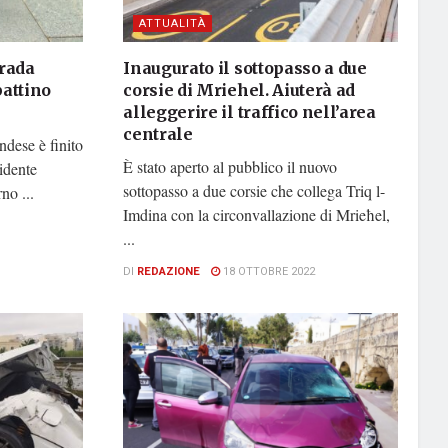
ATTUALITÀ
trada
Inaugurato il sottopasso a due
attino
corsie di Mriehel. Aiuterà ad
alleggerire il traffico nell’area
centrale
ndese è finito
È stato aperto al pubblico il nuovo
idente
sottopasso a due corsie che collega Triq l-
no ...
Imdina con la circonvallazione di Mrieħel,
...
DI
REDAZIONE
18 OTTOBRE 2022