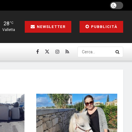
28
°C
NEWSLETTER
PUBBLICITÀ
Valletta