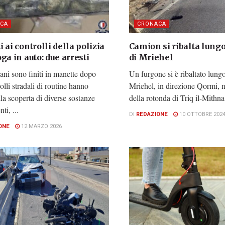
CA
CRONACA
 ai controlli della polizia
Camion si ribalta lungo
ga in auto: due arresti
di Mriehel
ni sono finiti in manette dopo
Un furgone si è ribaltato lungo
olli stradali di routine hanno
Mriehel, in direzione Qormi, n
lla scoperta di diverse sostanze
della rotonda di Triq il-Mithna.
ti, ...
DI
REDAZIONE
10 OTTOBRE 202
ONE
12 MARZO 2026