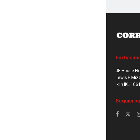
Fortissim
JB House Fl
Lewis F. Miz
Iklin IKL 106
Seguici su