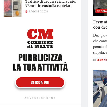
Traffico di droga e riciclaggio:
37enne in custodia cautelare
CRONA
6 AGOSTO 2026
Fermati
con dro
Due giova
che contr
portato a
stupefacen
DI
REDAZI
ADVERTISEMENT