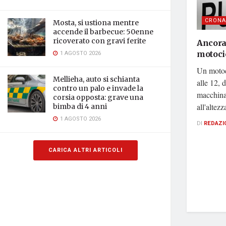
CRONA
Mosta, si ustiona mentre
accende il barbecue: 50enne
ricoverato con gravi ferite
Ancora
motoci
1 AGOSTO 2026
Un motoc
Mellieha, auto si schianta
alle 12, 
contro un palo e invade la
macchina 
corsia opposta: grave una
all'altezza
bimba di 4 anni
1 AGOSTO 2026
DI
REDAZI
CARICA ALTRI ARTICOLI