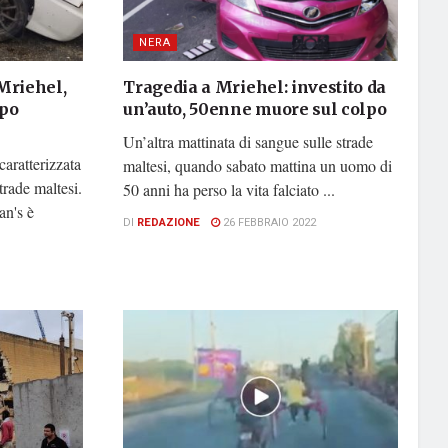
NERA
Mriehel,
Tragedia a Mriehel: investito da
opo
un’auto, 50enne muore sul colpo
Un’altra mattinata di sangue sulle strade
caratterizzata
maltesi, quando sabato mattina un uomo di
trade maltesi.
50 anni ha perso la vita falciato ...
an's è
DI
REDAZIONE
26 FEBBRAIO 2022