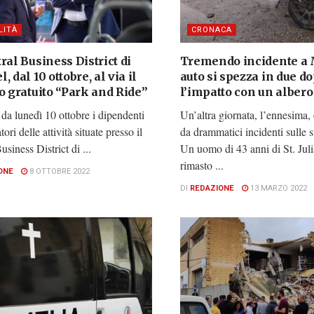
LITÀ
CRONACA
ral Business District di
Tremendo incidente a 
, dal 10 ottobre, al via il
auto si spezza in due d
o gratuito “Park and Ride”
l’impatto con un albero
 da lunedì 10 ottobre i dipendenti
Un’altra giornata, l’ennesima, 
atori delle attività situate presso il
da drammatici incidenti sulle s
usiness District di ...
Un uomo di 43 anni di St. Juli
rimasto ...
ONE
8 OTTOBRE 2022
DI
REDAZIONE
13 MARZO 2022