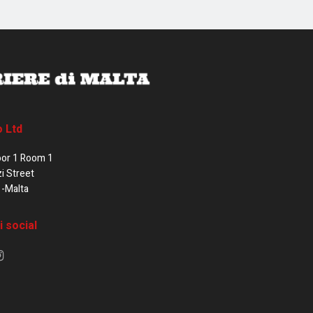
o Ltd
oor 1 Room 1
zi Street
1-Malta
i social