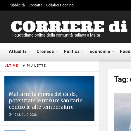
Pubblicità
Contatto
Collabora con noi
Il quotidiano online della comunità italiana a Malta
Attualità
Cronaca
Politica
Economia
Food
ULTIME
PIÙ LETTE
Tag:
Malta nella morsa del caldo,
potenziate le misure sanitarie
contro le alte temperature
17 LUGLIO 2026