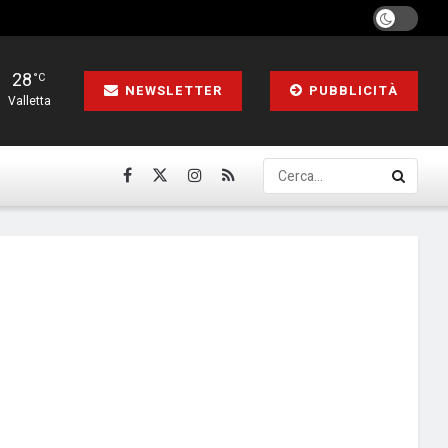
28
°C
NEWSLETTER
PUBBLICITÀ
Valletta