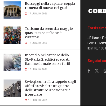
Borseggi nella capitale: coppia
romena di nuovo nei guai
17 LUGLIO 2026
Fortissim
Turismo da record: a maggio
quasi mezzo milione di
visitatori
JB House Fl
Lewis F. Miz
17 LUGLIO 2026
Iklin IKL 106
Incendio nel cantiere dello
SkyParks 2, edifici evacuati:
Seguici su
fiamme domate senza feriti
16 LUGLIO 2026
Swieqi, controlli a tappeto sugli
affitti brevi: oltre un quarto
delle strutture ispezionate è
irregolare
16 LUGLIO 2026