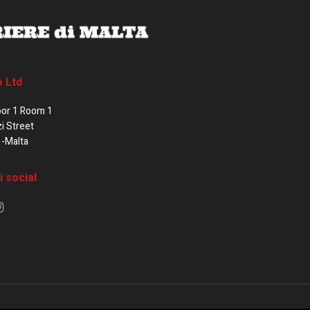
o Ltd
oor 1 Room 1
zi Street
1-Malta
i social