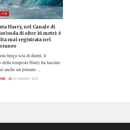
LITÀ
ta Harry, nel Canale di
 un’onda di oltre 16 metri: è
alta mai registrata nel
rraneo
una lunga scia di danni, il
 della tempesta Harry ha lasciato
 sé anche un primato ...
ONE
24 GENNAIO 2026