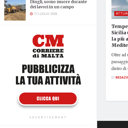
Dingli, uomo muore durante
dei lavori in un campo
ATTUA
17 LUGLIO 2026
Tempes
Sicilia
la più 
Medite
Oltre ad 
passaggio
dietro di
DI
REDAZI
ADVERTISEMENT