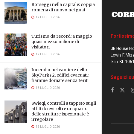
Borseggi nella capitale: coppia
romena di nuovo nei guai
17 LUGLIO 2026
Fortissim
Turismo da record: a maggio
quasi mezzo milione di
visitatori
JB House Fl
17 LUGLIO 2026
Lewis F. Miz
Iklin IKL 106
Incendio nel cantiere dello
SkyParks 2, edifici evacuati:
Seguici su
fiamme domate senza feriti
16 LUGLIO 2026
Swieqi, controlli a tappeto sugli
affitti brevi: oltre un quarto
delle strutture ispezionate è
irregolare
16 LUGLIO 2026