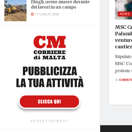
Dingli, uomo muore durante
dei lavori in un campo
NEWS
17 LUGLIO 2026
MSC Cr
Palumb
venture
cantie
Stipulato
MSC Croc
gestione 
DI
CHRIST
ADVERTISEMENT