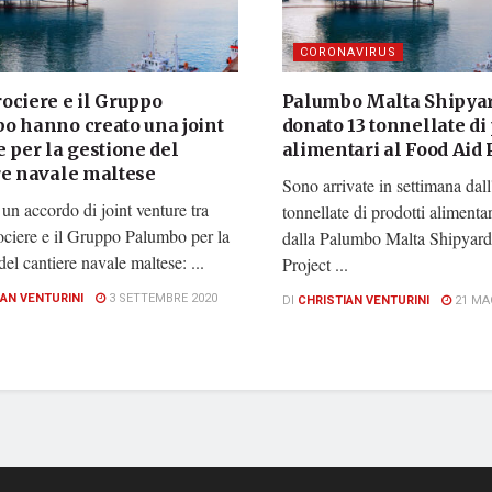
CORONAVIRUS
ociere e il Gruppo
Palumbo Malta Shipya
o hanno creato una joint
donato 13 tonnellate di 
 per la gestione del
alimentari al Food Aid 
re navale maltese
Sono arrivate in settimana dall'
 un accordo di joint venture tra
tonnellate di prodotti alimenta
iere e il Gruppo Palumbo per la
dalla Palumbo Malta Shipyard
del cantiere navale maltese: ...
Project ...
IAN VENTURINI
3 SETTEMBRE 2020
DI
CHRISTIAN VENTURINI
21 MA