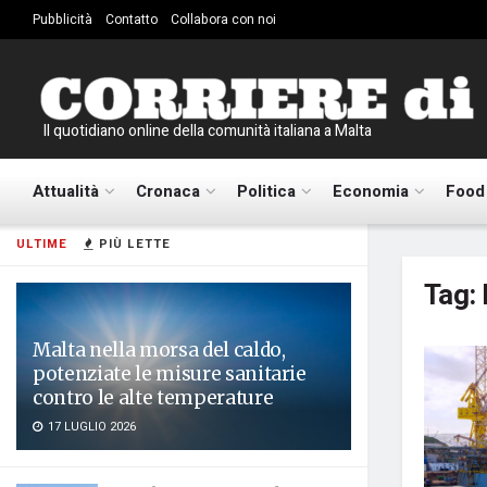
Pubblicità
Contatto
Collabora con noi
Il quotidiano online della comunità italiana a Malta
Attualità
Cronaca
Politica
Economia
Food
ULTIME
PIÙ LETTE
Tag:
Malta nella morsa del caldo,
potenziate le misure sanitarie
contro le alte temperature
17 LUGLIO 2026