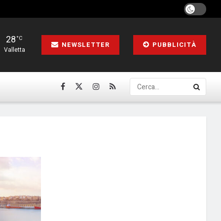
28
°C
NEWSLETTER
PUBBLICITÀ
Valletta