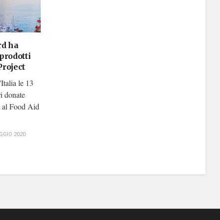
rd ha
prodotti
Project
Italia le 13
ri donate
 al Food Aid
GGIO 2020