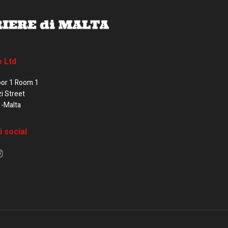
o Ltd
oor 1 Room 1
zi Street
1-Malta
i social