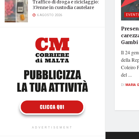
Traffico di droga e riciclaggio:
37enne in custodia cautelare
EVENT
6 AGOSTO 2026
Presen
carezza
Gambi
Il 24 gen
della Re
Coleiro P
del ...
DI
MARIA 
ADVERTISEMENT