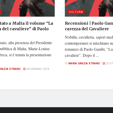
I
CULTURA
tato a Malta il volume “La
Recensioni | Paolo Gam
 del cavaliere” di Paolo
carezza del Cavaliere
Nobiltà, cavalleria, sapori med
naio, alla presenza del Presidente
contemporanei si mischiano n
pubblica di Malta, Marie-Louise
romanzo di Paolo Gambi, "La 
reca, si è tenuta la presentazione
cavaliere". Dopo il ...
DI
MARIA GRAZIA STRANO
25 OT
GRAZIA STRANO
28 GENNAIO 2018