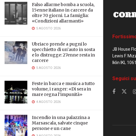
Falso allarme bomba a scuola,
15enne italiano in carcere da
oltre 70 giorni. La famiglia:
«Condizioni allarmanti»
5 AGOSTO 2026
Fortissim
Ubriaco prende a pugni lo
JB House Fl
specchietto di un’auto in sosta
e lo distrugge: 27enne resta in
Lewis F. Miz
carcere
Iklin IKL 106
5 AGOSTO 2026
Seguici su
Feste in barca e musica a tutto
volume, i ranger: «Di sera in
mare regna l’impunità»
4 AGOSTO 2026
Incendio in una palazzina a
Marsascala, salvate cinque
persone e un cane
3 AGOSTO 2026