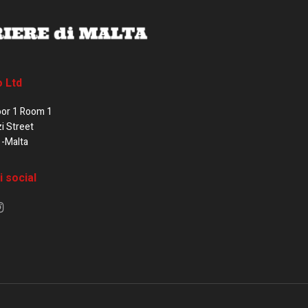
o Ltd
oor 1 Room 1
zi Street
1-Malta
i social