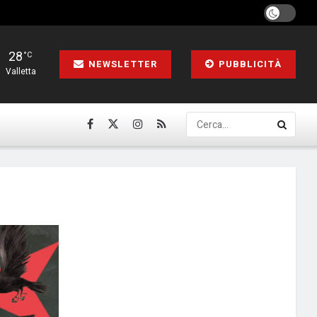
28
°C
NEWSLETTER
PUBBLICITÀ
Valletta