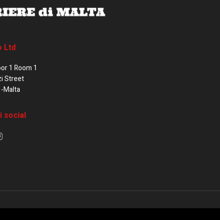
o Ltd
oor 1 Room 1
zi Street
1-Malta
i social
e di Malta / Fortissimo Ltd