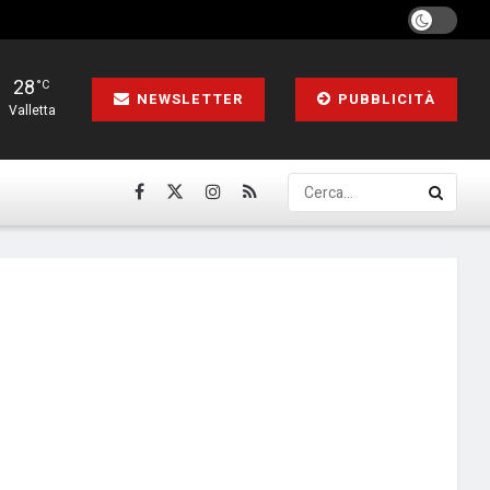
28
°C
NEWSLETTER
PUBBLICITÀ
Valletta