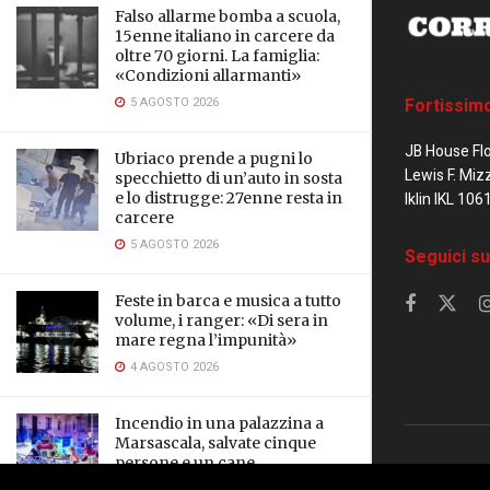
Falso allarme bomba a scuola,
15enne italiano in carcere da
oltre 70 giorni. La famiglia:
«Condizioni allarmanti»
5 AGOSTO 2026
Fortissim
JB House Fl
Ubriaco prende a pugni lo
Lewis F. Miz
specchietto di un’auto in sosta
e lo distrugge: 27enne resta in
Iklin IKL 106
carcere
5 AGOSTO 2026
Seguici su
Feste in barca e musica a tutto
volume, i ranger: «Di sera in
mare regna l’impunità»
4 AGOSTO 2026
Incendio in una palazzina a
Marsascala, salvate cinque
persone e un cane
© 2023 Corrier
3 AGOSTO 2026