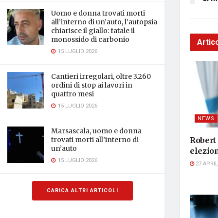
Uomo e donna trovati morti
all’interno di un’auto, l’autopsia
chiarisce il giallo: fatale il
monossido di carbonio
Artico
15 LUGLIO 2026
Cantieri irregolari, oltre 3.260
ordini di stop ai lavori in
quattro mesi
15 LUGLIO 2026
NEWS
Marsascala, uomo e donna
Robert
trovati morti all’interno di
un’auto
elezion
15 LUGLIO 2026
27 APRIL
CARICA ALTRI ARTICOLI