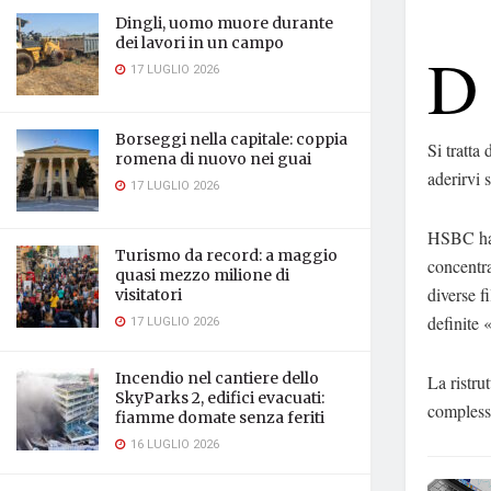
Dingli, uomo muore durante
dei lavori in un campo
D
17 LUGLIO 2026
Borseggi nella capitale: coppia
Si tratta
romena di nuovo nei guai
aderirvi 
17 LUGLIO 2026
HSBC ha c
Turismo da record: a maggio
concentra
quasi mezzo milione di
diverse f
visitatori
definite 
17 LUGLIO 2026
Incendio nel cantiere dello
La ristru
SkyParks 2, edifici evacuati:
complessi
fiamme domate senza feriti
16 LUGLIO 2026