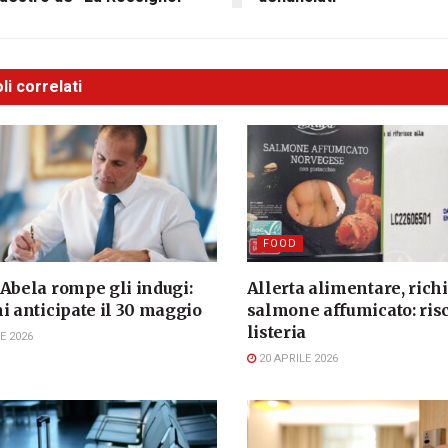
li correlati
FOOD
 Abela rompe gli indugi:
Allerta alimentare, ric
i anticipate il 30 maggio
salmone affumicato: ris
listeria
E 2026
20 APRILE 2026