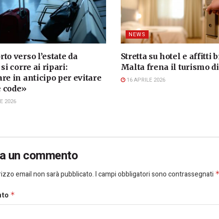
NEWS
to verso l’estate da
Stretta su hotel e affitti b
si corre ai ripari:
Malta frena il turismo d
re in anticipo per evitare
16 APRILE 2026
 code»
E 2026
ia un commento
dirizzo email non sarà pubblicato.
I campi obbligatori sono contrassegnati
nto
*