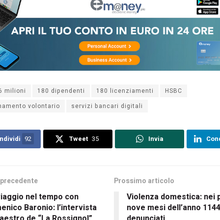
6 milioni
180 dipendenti
180 licenziamenti
HSBC
namento volontario
servizi bancari digitali
ndividi
92
Tweet
35
Invia
Cond
 precedente
Prossimo articolo
iaggio nel tempo con
Violenza domestica: nei 
nico Baronio: l’intervista
nove mesi dell’anno 114
aestro de “La Rossignol”
denunciati