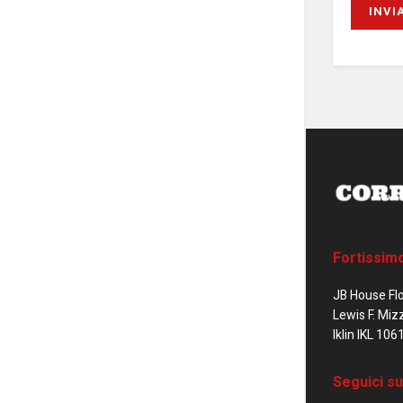
Fortissim
JB House Fl
Lewis F. Miz
Iklin IKL 106
Seguici su