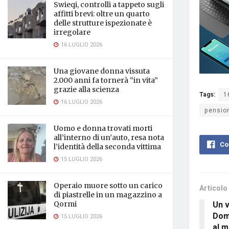
Swieqi, controlli a tappeto sugli
affitti brevi: oltre un quarto
delle strutture ispezionate è
irregolare
16 LUGLIO 2026
Una giovane donna vissuta
2.000 anni fa tornerà “in vita”
grazie alla scienza
Tags:
1
16 LUGLIO 2026
pensio
Uomo e donna trovati morti
all’interno di un’auto, resa nota
Co
l’identità della seconda vittima
15 LUGLIO 2026
Operaio muore sotto un carico
Articolo
di piastrelle in un magazzino a
Un v
Qormi
Dome
15 LUGLIO 2026
al m