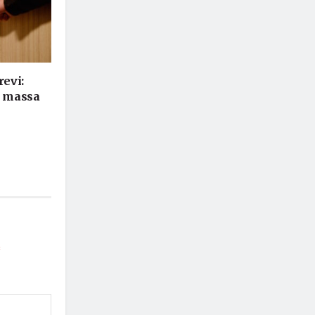
revi:
i massa
*