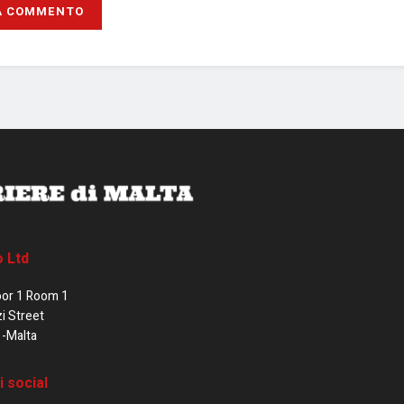
o Ltd
oor 1 Room 1
zi Street
1-Malta
i social