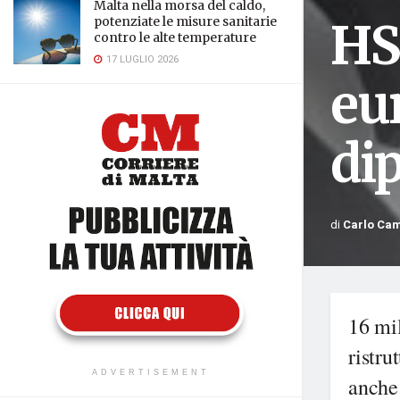
Malta nella morsa del caldo,
HS
potenziate le misure sanitarie
contro le alte temperature
17 LUGLIO 2026
eu
di
di
Carlo Ca
16 mil
ristr
ADVERTISEMENT
anche