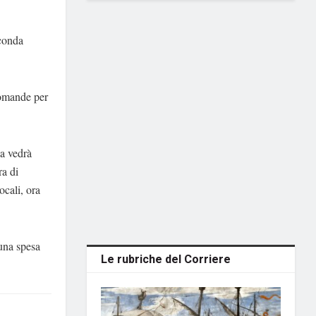
conda
.
domande per
la vedrà
ra di
ocali, ora
una spesa
Le rubriche del Corriere