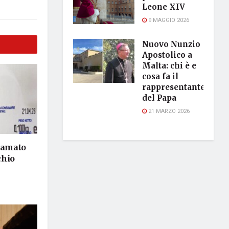
Leone XIV
9 MAGGIO 2026
Nuovo Nunzio
Apostolico a
Malta: chi è e
cosa fa il
rappresentante
del Papa
21 MARZO 2026
hiamato
chio