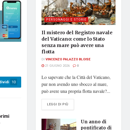
PERSONAGGI E STORIE
Il mistero del Registro navale
del Vaticano: come lo Stato
senza mare può avere una
flotta
DI
VINCENZO PALAZZO BLOISE
21 GIUGNO 2026
0
Lo sapevate che la Città del Vaticano,
ividi
10
pur non avendo uno sbocco al mare,
può avere una propria flotta navale?...
DETAILS
LEGGI DI PIÙ
primi
Un anno di
4
pontificato di