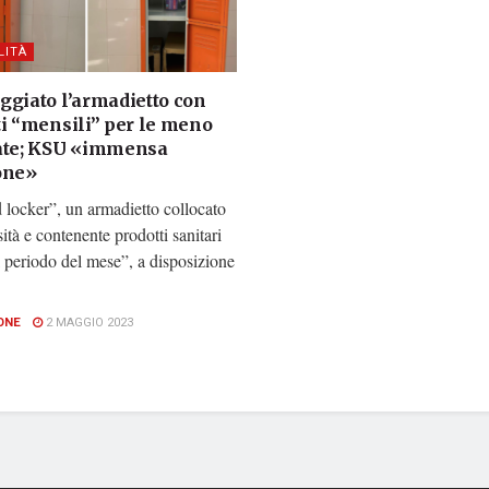
LITÀ
ggiato l’armadietto con
ti “mensili” per le meno
ate; KSU «immensa
one»
d locker”, un armadietto collocato
sità e contenente prodotti sanitari
 periodo del mese”, a disposizione
ONE
2 MAGGIO 2023