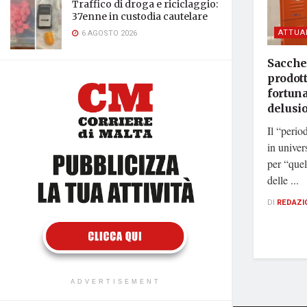
Traffico di droga e riciclaggio:
37enne in custodia cautelare
ATTUA
6 AGOSTO 2026
Sacche
prodot
fortun
delusi
Il “perio
in univer
per “quel
delle ...
DI
REDAZI
ADVERTISEMENT