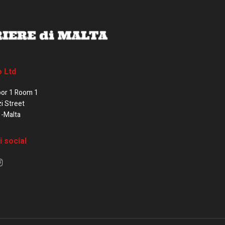
o Ltd
oor 1 Room 1
zi Street
1-Malta
i social