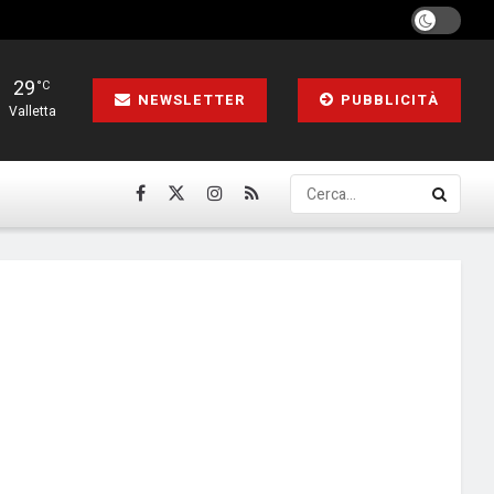
29
°C
NEWSLETTER
PUBBLICITÀ
Valletta