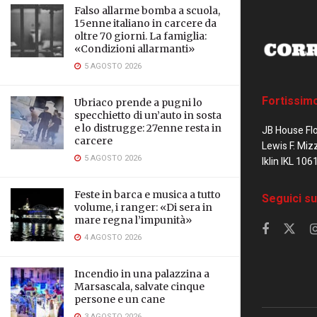
Falso allarme bomba a scuola,
15enne italiano in carcere da
oltre 70 giorni. La famiglia:
«Condizioni allarmanti»
5 AGOSTO 2026
Fortissim
Ubriaco prende a pugni lo
specchietto di un’auto in sosta
e lo distrugge: 27enne resta in
JB House Fl
carcere
Lewis F. Miz
5 AGOSTO 2026
Iklin IKL 106
Feste in barca e musica a tutto
Seguici su
volume, i ranger: «Di sera in
mare regna l’impunità»
4 AGOSTO 2026
Incendio in una palazzina a
Marsascala, salvate cinque
persone e un cane
3 AGOSTO 2026