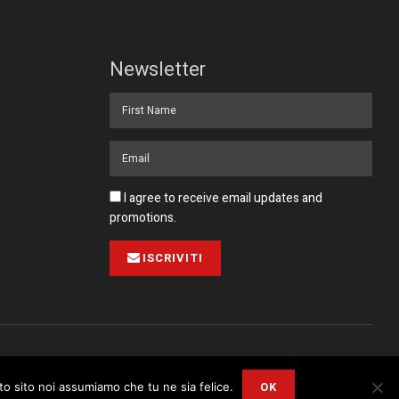
Newsletter
I agree to receive email updates and
promotions.
ISCRIVITI
Pubblicità
Collabora con noi
Contatto
Privacy Policy
OK
sto sito noi assumiamo che tu ne sia felice.
r
Privacy and Cookie Policy
.
I Agree