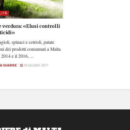
LITÀ
e verdura: «Elusi controlli
ticidi»
gioli, spinaci e cetrioli, patate
ni dei prodotti consumati a Malta
l 2014 e il 2016, ...
NI GUARISE
29 GIUGNO 2017