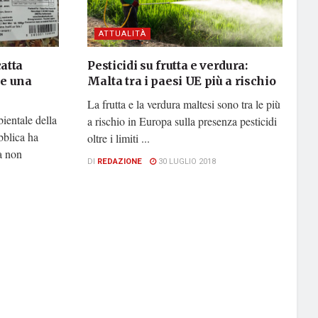
ATTUALITÀ
atta
Pesticidi su frutta e verdura:
 e una
Malta tra i paesi UE più a rischio
La frutta e la verdura maltesi sono tra le più
ientale della
a rischio in Europa sulla presenza pesticidi
bblica ha
oltre i limiti ...
 a non
DI
REDAZIONE
30 LUGLIO 2018