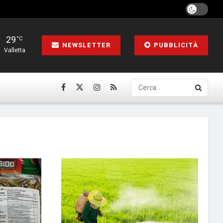
29
°C
NEWSLETTER
PUBBLICITÀ
Valletta