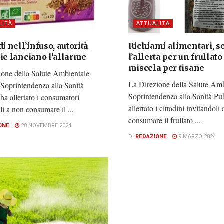
LITÀ
ATTUALITÀ
di nell’infuso, autorità
Richiami alimentari, sc
ie lanciano l’allarme
l’allerta per un frullato
miscela per tisane
ione della Salute Ambientale
La Direzione della Salute Amb
 Soprintendenza alla Sanità
Soprintendenza alla Sanità Pu
ha allertato i consumatori
allertato i cittadini invitandoli
li a non consumare il ...
consumare il frullato ...
ONE
20 NOVEMBRE 2024
DI
REDAZIONE
9 MARZO 2024