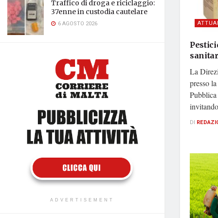
Traffico di droga e riciclaggio:
37enne in custodia cautelare
ATTUA
6 AGOSTO 2026
Pestici
sanitar
La Direz
presso la
Pubblica 
invitando
DI
REDAZI
ADVERTISEMENT