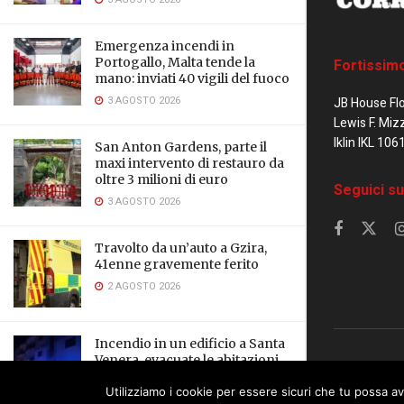
Emergenza incendi in
Portogallo, Malta tende la
Fortissim
mano: inviati 40 vigili del fuoco
3 AGOSTO 2026
JB House Fl
Lewis F. Miz
Iklin IKL 106
San Anton Gardens, parte il
maxi intervento di restauro da
oltre 3 milioni di euro
Seguici su
3 AGOSTO 2026
Travolto da un’auto a Gzira,
41enne gravemente ferito
2 AGOSTO 2026
Incendio in un edificio a Santa
Venera, evacuate le abitazioni
© 2023 Corrier
vicine
Utilizziamo i cookie per essere sicuri che tu possa av
2 AGOSTO 2026
This website uses cookies. By continuing to