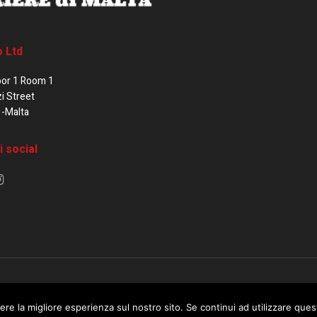
o Ltd
oor 1 Room 1
zi Street
1-Malta
i social
e di Malta / Fortissimo Ltd
ere la migliore esperienza sul nostro sito. Se continui ad utilizzare que
 use this website you are giving consent to cookies being used. Visit ou