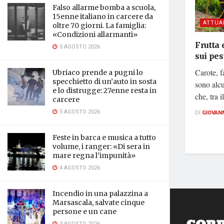
Falso allarme bomba a scuola,
15enne italiano in carcere da
ATTUA
oltre 70 giorni. La famiglia:
«Condizioni allarmanti»
Frutta 
5 AGOSTO 2026
sui pes
Carote, fa
Ubriaco prende a pugni lo
specchietto di un’auto in sosta
sono alcu
e lo distrugge: 27enne resta in
che, tra i
carcere
5 AGOSTO 2026
DI
GIOVAN
Feste in barca e musica a tutto
volume, i ranger: «Di sera in
mare regna l’impunità»
4 AGOSTO 2026
Incendio in una palazzina a
Marsascala, salvate cinque
persone e un cane
3 AGOSTO 2026