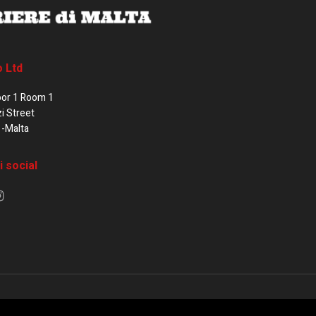
o Ltd
oor 1 Room 1
zi Street
1-Malta
i social
e di Malta / Fortissimo Ltd