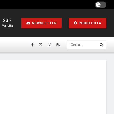
28
°C
NEWSLETTER
PUBBLICITÀ
Valletta