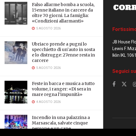
Falso allarme bomba a scuola,
15enne italiano in carcere da
oltre 70 giorni. La famiglia:
«Condizioni allarmanti»
5 AGOSTO 2026
Fortissim
JB House Fl
Ubriaco prende a pugni lo
Lewis F. Miz
specchietto di un’auto in sosta
e lo distrugge: 27enne resta in
Iklin IKL 106
carcere
5 AGOSTO 2026
Seguici su
Feste in barca e musica a tutto
volume, i ranger: «Di sera in
mare regna l’impunità»
4 AGOSTO 2026
Incendio in una palazzina a
Marsascala, salvate cinque
persone e un cane
© 2023 Corrier
3 AGOSTO 2026