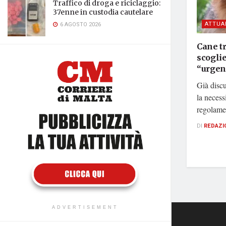
Traffico di droga e riciclaggio:
37enne in custodia cautelare
ATTUA
6 AGOSTO 2026
Cane t
scoglie
“urgent
Già discu
la necess
regolamen
DI
REDAZI
ADVERTISEMENT