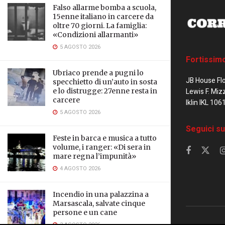
Falso allarme bomba a scuola,
15enne italiano in carcere da
oltre 70 giorni. La famiglia:
«Condizioni allarmanti»
5 AGOSTO 2026
Fortissim
Ubriaco prende a pugni lo
JB House Fl
specchietto di un’auto in sosta
e lo distrugge: 27enne resta in
Lewis F. Miz
carcere
Iklin IKL 106
5 AGOSTO 2026
Seguici su
Feste in barca e musica a tutto
volume, i ranger: «Di sera in
mare regna l’impunità»
4 AGOSTO 2026
Incendio in una palazzina a
Marsascala, salvate cinque
persone e un cane
3 AGOSTO 2026