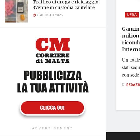
Traffico di droga e riciclaggio:
37enne in custodia cautelare
NERA
6 AGOSTO 2026
Gaming
milioni
ricondu
Intern
Un totale
stati seq
con sede 
DI
REDAZI
ADVERTISEMENT