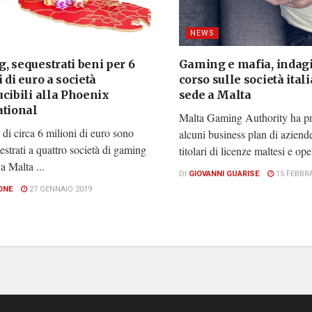
NEWS
, sequestrati beni per 6
Gaming e mafia, indagi
 di euro a società
corso sulle società ital
cibili alla Phoenix
sede a Malta
ational
Malta Gaming Authority ha pr
 di circa 6 milioni di euro sono
alcuni business plan di aziende
uestrati a quattro società di gaming
titolari di licenze maltesi e oper
a Malta ...
DI
GIOVANNI GUARISE
15 FEBBRA
ONE
27 GENNAIO 2019