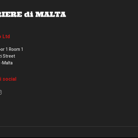
o Ltd
oor 1 Room 1
zi Street
1-Malta
i social