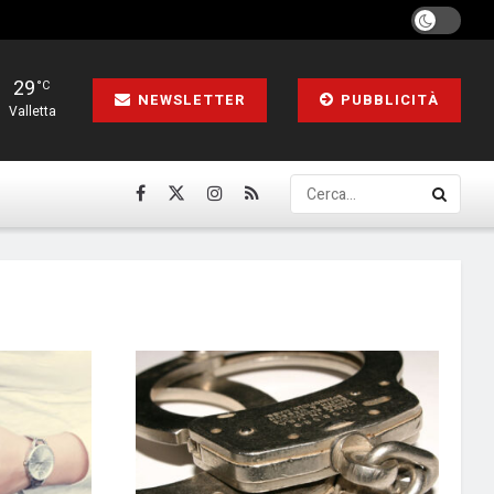
29
°C
NEWSLETTER
PUBBLICITÀ
Valletta