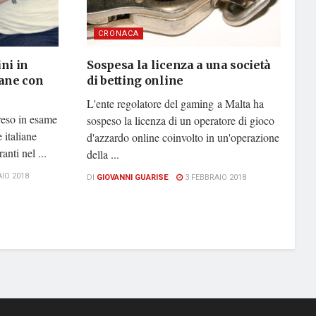
CRONACA
ni in
Sospesa la licenza a una società
iane con
di betting online
L'ente regolatore del gaming a Malta ha
eso in esame
sospeso la licenza di un operatore di gioco
 italiane
d'azzardo online coinvolto in un'operazione
anti nel ...
della ...
IO 2018
DI
GIOVANNI GUARISE
3 FEBBRAIO 2018