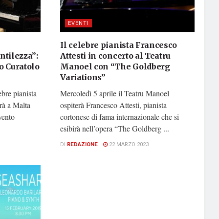
EVENTI
Il celebre pianista Francesco
tilezza”:
Attesti in concerto al Teatru
lo Curatolo
Manoel con “The Goldberg
Variations”
ebre pianista
Mercoledì 5 aprile il Teatru Manoel
irà a Malta
ospiterà Francesco Attesti, pianista
vento
cortonese di fama internazionale che si
esibirà nell’opera “The Goldberg ...
DI
REDAZIONE
22 MARZO 2023