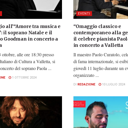
I
EVENTI
o all’“Amore tra musica e
“Omaggio classico e
: il soprano Natale e il
contemporaneo alla gen
o Goodman in concerto a
il celebre pianista Pao
a
in concerto a Valletta
 ottobre, alle ore 18:30 presso
Il maestro Paolo Curatolo, cel
 Italiano di Cultura a Valletta, si
di fama internazionale, si esib
concerto del soprano Paola ...
giovedì 11 luglio durante un e
organizzato ...
ONE
1 OTTOBRE 2024
DI
REDAZIONE
10 LUGLIO 2024