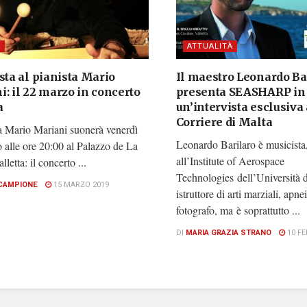
I
ATTUALITÀ
sta al pianista Mario
Il maestro Leonardo Ba
: il 22 marzo in concerto
presenta SEASHARP in
a
un’intervista esclusiva 
Corriere di Malta
ta Mario Mariani suonerà venerdì
Leonardo Barilaro è musicista,
 alle ore 20:00 al Palazzo de La
all’Institute of Aerospace
lletta: il concerto ...
Technologies dell’Università d
CAMPIONE
15 MARZO 2019
istruttore di arti marziali, apnei
fotografo, ma è soprattutto ...
DI
MARIA GRAZIA STRANO
10 FE