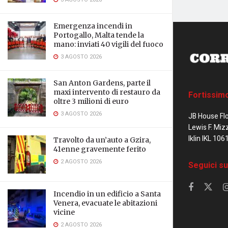
Emergenza incendi in
Portogallo, Malta tende la
mano: inviati 40 vigili del fuoco
3 AGOSTO 2026
San Anton Gardens, parte il
maxi intervento di restauro da
Fortissim
oltre 3 milioni di euro
3 AGOSTO 2026
JB House Fl
Lewis F. Miz
Iklin IKL 106
Travolto da un’auto a Gzira,
41enne gravemente ferito
2 AGOSTO 2026
Seguici su
Incendio in un edificio a Santa
Venera, evacuate le abitazioni
vicine
2 AGOSTO 2026