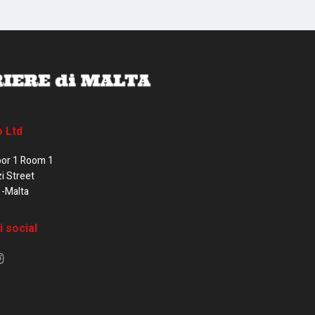
o Ltd
oor 1 Room 1
zi Street
1-Malta
i social