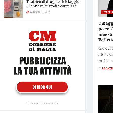
Traffico di droga e riciclaggio:
37enne in custodia cautelare
EVENT
6 AGOSTO 2026
Omaggi
poesia”
maestr
Vallett
Giovedì 3
l’Istituto
terrà un 
DI
REDAZI
ADVERTISEMENT