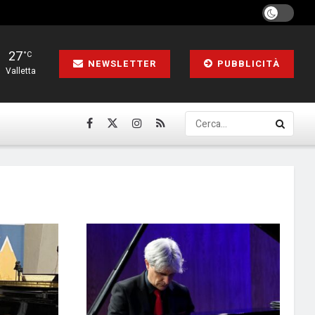
27
°C
NEWSLETTER
PUBBLICITÀ
Valletta