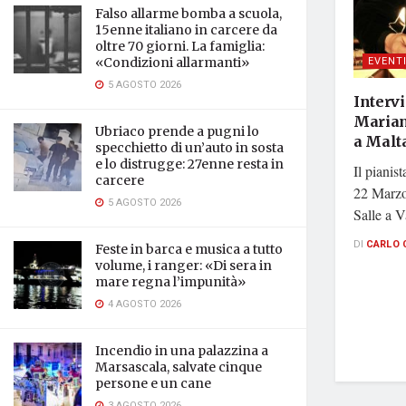
Falso allarme bomba a scuola,
15enne italiano in carcere da
oltre 70 giorni. La famiglia:
EVENT
«Condizioni allarmanti»
5 AGOSTO 2026
Intervi
Mariani
Ubriaco prende a pugni lo
a Malt
specchietto di un’auto in sosta
e lo distrugge: 27enne resta in
Il pianis
carcere
22 Marzo
5 AGOSTO 2026
Salle a Va
DI
CARLO 
Feste in barca e musica a tutto
volume, i ranger: «Di sera in
mare regna l’impunità»
4 AGOSTO 2026
Incendio in una palazzina a
Marsascala, salvate cinque
persone e un cane
3 AGOSTO 2026