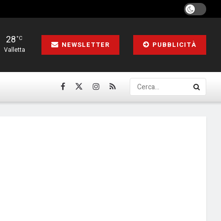
28
°C
NEWSLETTER
PUBBLICITÀ
Valletta