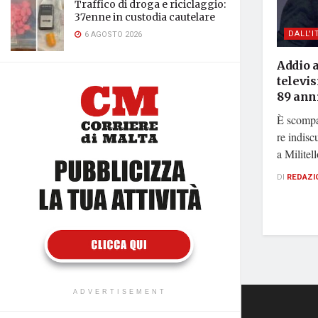
Traffico di droga e riciclaggio:
37enne in custodia cautelare
DALL'I
6 AGOSTO 2026
Addio a
televis
89 ann
È scompa
re indisc
a Militell
DI
REDAZI
ADVERTISEMENT