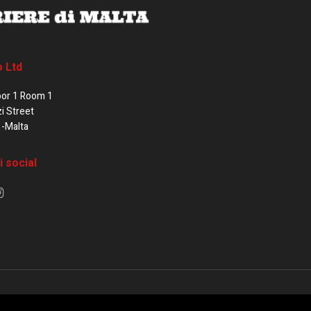
o Ltd
oor 1 Room 1
zi Street
1-Malta
i social
e di Malta / Fortissimo Ltd