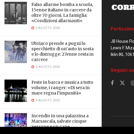
Falso allarme bomba a scuola,
15enne italiano in carcere da
oltre 70 giorni. La famiglia:
«Condizioni allarmanti»
5 AGOSTO 2026
Fortissim
JB House Fl
Ubriaco prende a pugni lo
Lewis F. Miz
specchietto di un’auto in sosta
e lo distrugge: 27enne resta in
Iklin IKL 106
carcere
5 AGOSTO 2026
Seguici su
Feste in barca e musica a tutto
volume, i ranger: «Di sera in
mare regna l’impunità»
4 AGOSTO 2026
Incendio in una palazzina a
Marsascala, salvate cinque
persone e un cane
© 2023 Corrier
3 AGOSTO 2026