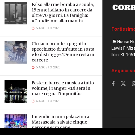
Falso allarme bomba a scuola,
15enne italiano in carcere da
oltre 70 giorni. La famiglia:
«Condizioni allarmanti»
5 AGOSTO 2026
Fortissim
JB House Fl
Ubriaco prende a pugni lo
Lewis F. Miz
specchietto di un’auto in sosta
e lo distrugge: 27enne resta in
Iklin IKL 106
carcere
5 AGOSTO 2026
Seguici su
Feste in barca e musica a tutto
volume, i ranger: «Di sera in
mare regna l’impunità»
4 AGOSTO 2026
Incendio in una palazzina a
Marsascala, salvate cinque
persone e un cane
© 2023 Corrier
3 AGOSTO 2026