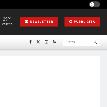
29
°C
NEWSLETTER
PUBBLICITÀ
Valletta