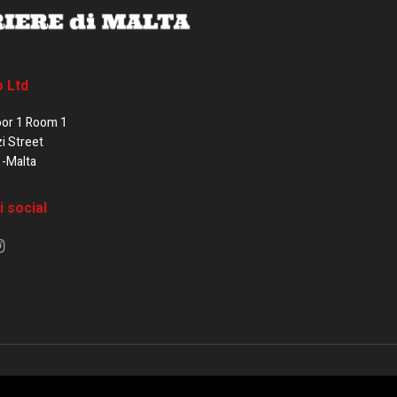
o Ltd
oor 1 Room 1
zi Street
1-Malta
i social
e di Malta / Fortissimo Ltd