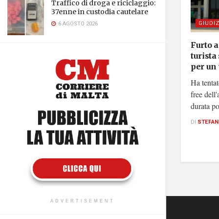
Traffico di droga e riciclaggio:
37enne in custodia cautelare
GIUDIZ
6 AGOSTO 2026
Furto a
turista
per un 
Ha tentato
free dell
durata po
DI
STEFAN
ADVERTISEMENT