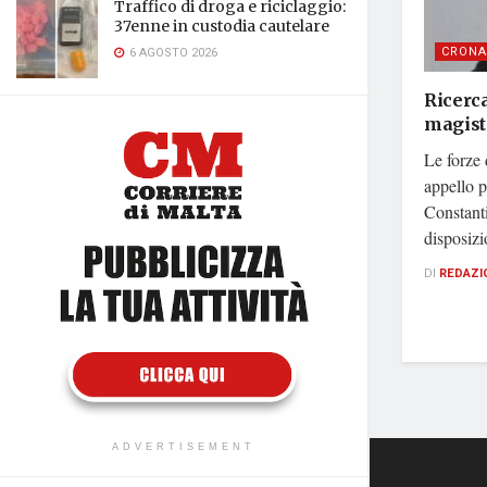
Traffico di droga e riciclaggio:
37enne in custodia cautelare
CRONA
6 AGOSTO 2026
Ricerca
magistr
Le forze 
appello p
Constanti
disposizi
DI
REDAZI
ADVERTISEMENT