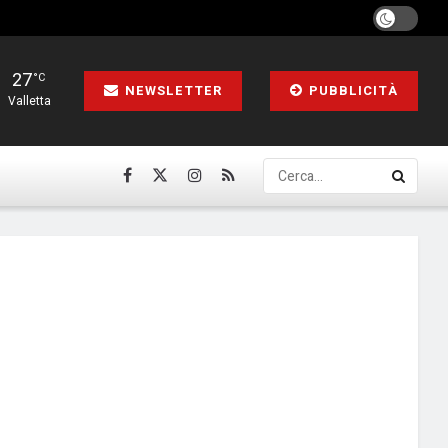
27
°C
NEWSLETTER
PUBBLICITÀ
Valletta