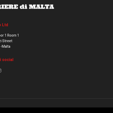
o Ltd
oor 1 Room 1
zi Street
1-Malta
i social
e di Malta / Fortissimo Ltd