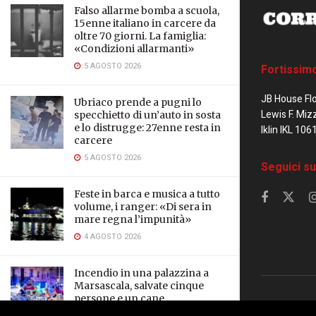
Falso allarme bomba a scuola,
15enne italiano in carcere da
oltre 70 giorni. La famiglia:
«Condizioni allarmanti»
5 AGOSTO 2026
Fortissim
JB House Fl
Ubriaco prende a pugni lo
Lewis F. Miz
specchietto di un’auto in sosta
e lo distrugge: 27enne resta in
Iklin IKL 106
carcere
5 AGOSTO 2026
Seguici su
Feste in barca e musica a tutto
volume, i ranger: «Di sera in
mare regna l’impunità»
4 AGOSTO 2026
Incendio in una palazzina a
Marsascala, salvate cinque
persone e un cane
© 2023 Corrier
3 AGOSTO 2026