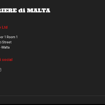
o Ltd
oor 1 Room 1
zi Street
1-Malta
i social