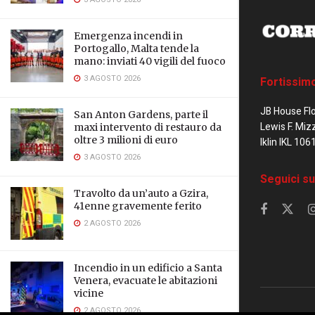
Emergenza incendi in
Portogallo, Malta tende la
mano: inviati 40 vigili del fuoco
3 AGOSTO 2026
Fortissim
JB House Fl
San Anton Gardens, parte il
Lewis F. Miz
maxi intervento di restauro da
oltre 3 milioni di euro
Iklin IKL 106
3 AGOSTO 2026
Seguici su
Travolto da un’auto a Gzira,
41enne gravemente ferito
2 AGOSTO 2026
Incendio in un edificio a Santa
Venera, evacuate le abitazioni
vicine
2 AGOSTO 2026