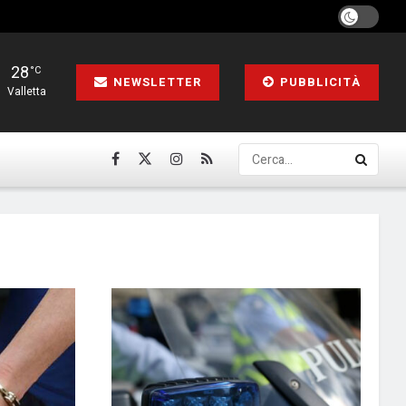
28
°C
NEWSLETTER
PUBBLICITÀ
Valletta