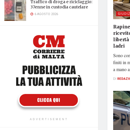
Traffico di droga e riciclaggio:
37enne in custodia cautelare
GIUDIZ
6 AGOSTO 2026
Rapine
ricevit
libertà
ladri
Sono com
finiti in
a mano ar
DI
REDAZI
ADVERTISEMENT