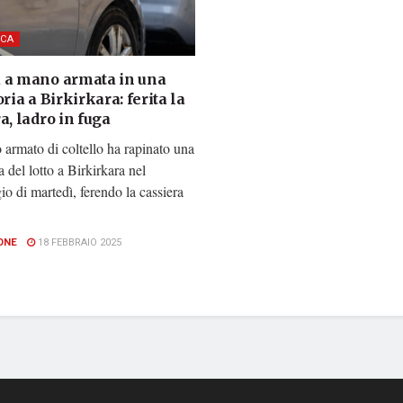
CA
 a mano armata in una
oria a Birkirkara: ferita la
a, ladro in fuga
armato di coltello ha rapinato una
a del lotto a Birkirkara nel
o di martedì, ferendo la cassiera
ONE
18 FEBBRAIO 2025