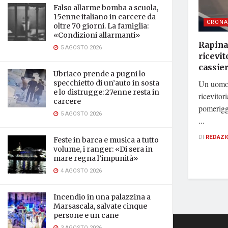
Falso allarme bomba a scuola,
15enne italiano in carcere da
CRONA
oltre 70 giorni. La famiglia:
«Condizioni allarmanti»
Rapina
5 AGOSTO 2026
ricevit
cassier
Ubriaco prende a pugni lo
Un uomo 
specchietto di un’auto in sosta
e lo distrugge: 27enne resta in
ricevitori
carcere
pomeriggi
5 AGOSTO 2026
...
DI
REDAZI
Feste in barca e musica a tutto
volume, i ranger: «Di sera in
mare regna l’impunità»
4 AGOSTO 2026
Incendio in una palazzina a
Marsascala, salvate cinque
persone e un cane
3 AGOSTO 2026