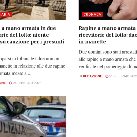
IARIA
CRONACA
 a mano armata in due
Rapine a mano armata 
orie del lotto: niente
ricevitorie del lotto: d
 su cauzione per i presunti
in manette
Due uomini sono stati arrestati
parsi in tribunale i due uomini
alle rapine a mano armata che 
 manette in relazione alle due rapine
verificate nel pomeriggio di mar
mata messe a ...
DI
REDAZIONE
21 FEBBRAIO 202
ONE
24 FEBBRAIO 2025