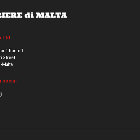
o Ltd
oor 1 Room 1
zi Street
1-Malta
i social