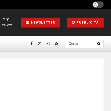
29
°C
NEWSLETTER
PUBBLICITÀ
Valletta