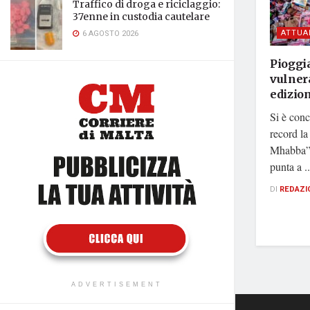
Traffico di droga e riciclaggio:
37enne in custodia cautelare
ATTUA
6 AGOSTO 2026
Pioggia
vulnera
edizio
Si è conc
record la
Mhabba”, 
punta a ..
DI
REDAZI
ADVERTISEMENT