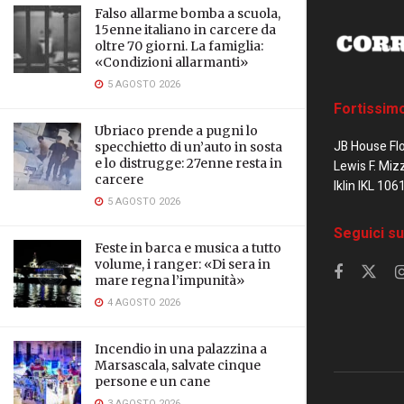
Falso allarme bomba a scuola,
15enne italiano in carcere da
oltre 70 giorni. La famiglia:
«Condizioni allarmanti»
5 AGOSTO 2026
Fortissim
Ubriaco prende a pugni lo
JB House Fl
specchietto di un’auto in sosta
e lo distrugge: 27enne resta in
Lewis F. Miz
carcere
Iklin IKL 106
5 AGOSTO 2026
Seguici su
Feste in barca e musica a tutto
volume, i ranger: «Di sera in
mare regna l’impunità»
4 AGOSTO 2026
Incendio in una palazzina a
Marsascala, salvate cinque
persone e un cane
3 AGOSTO 2026