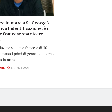
re in mare a St. George’s
riva l’identificazione: è il
 francese sparito tre
a
iovane studente francese di 30
mparso i primi di gennaio, il corpo
o in mare la ...
ONE
6 APRILE 2026