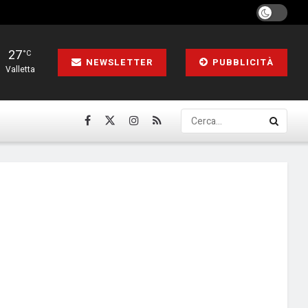
27
°C
NEWSLETTER
PUBBLICITÀ
Valletta