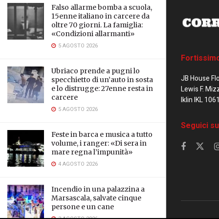
Falso allarme bomba a scuola,
15enne italiano in carcere da
oltre 70 giorni. La famiglia:
«Condizioni allarmanti»
5 AGOSTO 2026
Fortissim
Ubriaco prende a pugni lo
JB House Fl
specchietto di un’auto in sosta
e lo distrugge: 27enne resta in
Lewis F. Miz
carcere
Iklin IKL 106
5 AGOSTO 2026
Seguici su
Feste in barca e musica a tutto
volume, i ranger: «Di sera in
mare regna l’impunità»
4 AGOSTO 2026
Incendio in una palazzina a
Marsascala, salvate cinque
persone e un cane
3 AGOSTO 2026