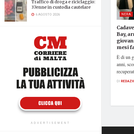
Traffico di droga e riciclaggio:
37enne in custodia cautelare
NERA
6 AGOSTO 2026
Cadave
Bay, ar
giovane
mesi f
È di un g
anni, sco
recuperat
DI
REDAZI
ADVERTISEMENT