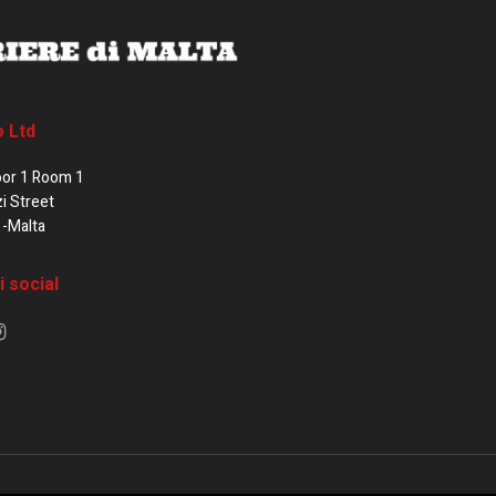
o Ltd
oor 1 Room 1
zi Street
1-Malta
i social