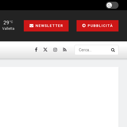
29
°C
NEWSLETTER
PUBBLICITÀ
Valletta