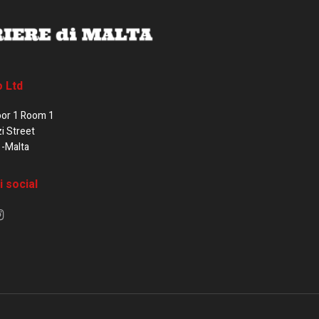
o Ltd
oor 1 Room 1
zi Street
1-Malta
i social