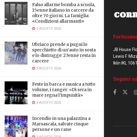
Falso allarme bomba a scuola,
15enne italiano in carcere da
oltre 70 giorni. La famiglia:
«Condizioni allarmanti»
5 AGOSTO 2026
Fortissim
Ubriaco prende a pugni lo
JB House Fl
specchietto di un’auto in sosta
e lo distrugge: 27enne resta in
Lewis F. Miz
carcere
Iklin IKL 106
5 AGOSTO 2026
Seguici su
Feste in barca e musica a tutto
volume, i ranger: «Di sera in
mare regna l’impunità»
4 AGOSTO 2026
Incendio in una palazzina a
Marsascala, salvate cinque
persone e un cane
3 AGOSTO 2026