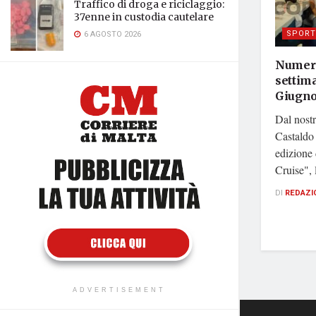
Traffico di droga e riciclaggio:
37enne in custodia cautelare
SPORT
6 AGOSTO 2026
Numeri
settima
Giugno
Dal nostr
Castaldo
edizione
Cruise", l
DI
REDAZI
ADVERTISEMENT