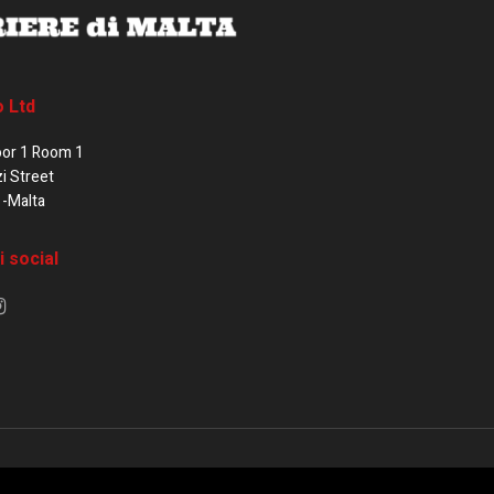
o Ltd
oor 1 Room 1
zi Street
1-Malta
i social
e di Malta / Fortissimo Ltd