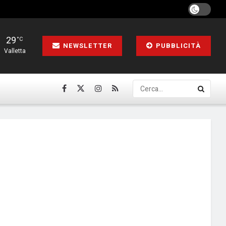
29
°C
NEWSLETTER
PUBBLICITÀ
Valletta