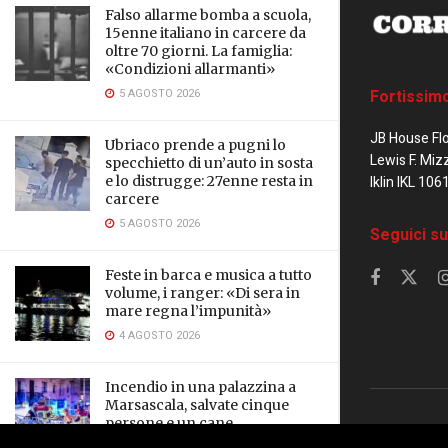
Falso allarme bomba a scuola,
15enne italiano in carcere da
oltre 70 giorni. La famiglia:
«Condizioni allarmanti»
5 AGOSTO 2026
Fortissim
JB House Fl
Ubriaco prende a pugni lo
Lewis F. Miz
specchietto di un’auto in sosta
e lo distrugge: 27enne resta in
Iklin IKL 106
carcere
5 AGOSTO 2026
Seguici su
Feste in barca e musica a tutto
volume, i ranger: «Di sera in
mare regna l’impunità»
4 AGOSTO 2026
Incendio in una palazzina a
Marsascala, salvate cinque
persone e un cane
© 2023 Corrier
3 AGOSTO 2026