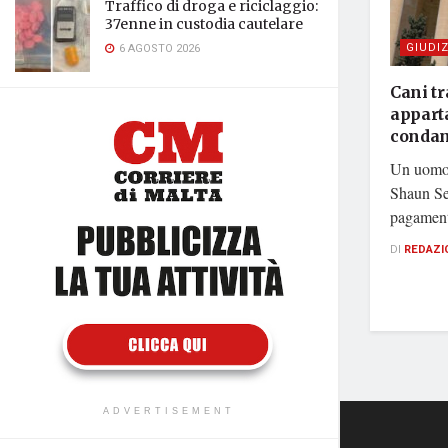
Traffico di droga e riciclaggio:
37enne in custodia cautelare
GIUDIZ
6 AGOSTO 2026
Cani tr
appart
condan
Un uomo d
Shaun Se
pagamento
DI
REDAZI
ADVERTISEMENT