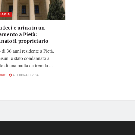
IARIA
a feci e urina in un
amento a Pietà:
nato il proprietario
i 36 anni residente a Pietà,
isun, è stato condannato al
 di una multa da tremila ...
ONE
4 FEBBRAIO 2026