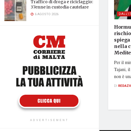
Traffico di droga e riciclaggio:
37enne in custodia cautelare
DALL'I
6 AGOSTO 2026
Hormuz 
rischio
spiega 
nella c
Medite
Per il mi
Tajani, i
non è una
DI
REDAZI
ADVERTISEMENT