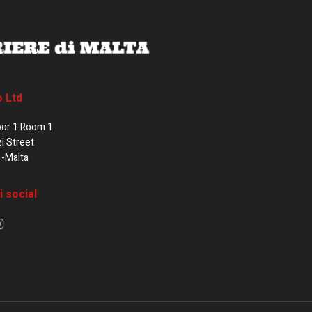
o Ltd
oor 1 Room 1
zi Street
1-Malta
i social