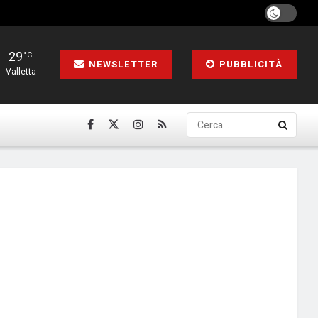
29
°C
NEWSLETTER
PUBBLICITÀ
Valletta