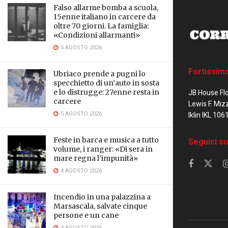
Falso allarme bomba a scuola,
15enne italiano in carcere da
oltre 70 giorni. La famiglia:
«Condizioni allarmanti»
5 AGOSTO 2026
Fortissim
Ubriaco prende a pugni lo
specchietto di un’auto in sosta
e lo distrugge: 27enne resta in
JB House Fl
carcere
Lewis F. Miz
5 AGOSTO 2026
Iklin IKL 106
Feste in barca e musica a tutto
Seguici su
volume, i ranger: «Di sera in
mare regna l’impunità»
4 AGOSTO 2026
Incendio in una palazzina a
Marsascala, salvate cinque
persone e un cane
3 AGOSTO 2026