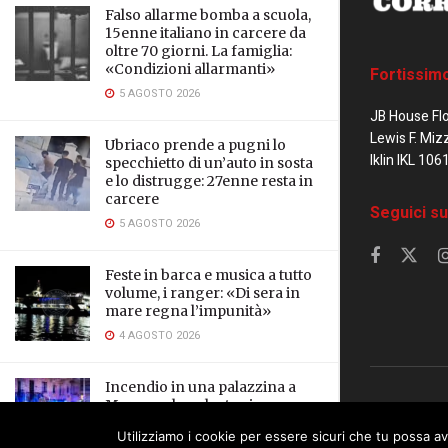
Falso allarme bomba a scuola,
15enne italiano in carcere da
oltre 70 giorni. La famiglia:
«Condizioni allarmanti»
Fortissim
5 AGOSTO 2026
JB House Fl
Lewis F. Miz
Ubriaco prende a pugni lo
Iklin IKL 106
specchietto di un’auto in sosta
e lo distrugge: 27enne resta in
carcere
Seguici su
5 AGOSTO 2026
Feste in barca e musica a tutto
volume, i ranger: «Di sera in
mare regna l’impunità»
4 AGOSTO 2026
Incendio in una palazzina a
Marsascala, salvate cinque
© 2023 Corrier
persone e un cane
Utilizziamo i cookie per essere sicuri che tu possa av
This website uses cookies. By continuing to
3 AGOSTO 2026