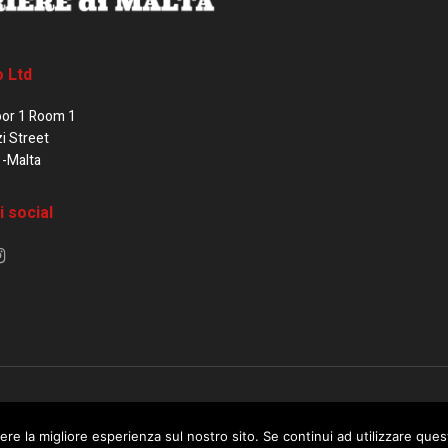
o Ltd
oor 1 Room 1
zi Street
1-Malta
i social
e di Malta / Fortissimo Ltd
ere la migliore esperienza sul nostro sito. Se continui ad utilizzare que
 use this website you are giving consent to cookies being used. Visit ou