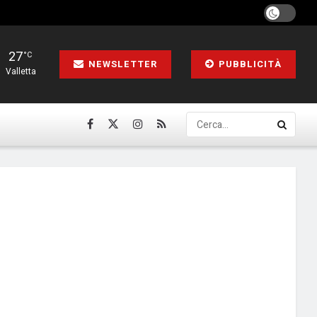
27
°C
NEWSLETTER
PUBBLICITÀ
Valletta