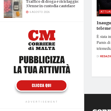
Traffico di droga e riciclaggio:
37enne in custodia cautelare
ATTUA
6 AGOSTO 2026
Inaugu
teleme
È stata i
Parnis di
telemedic
DI
REDAZI
ADVERTISEMENT