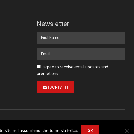
Newsletter
I agree to receive email updates and
promotions.
ISCRIVITI
Pubblicità
Collabora con noi
Contatto
Privacy Policy
OK
sto sito noi assumiamo che tu ne sia felice.
r
Privacy and Cookie Policy
.
I Agree