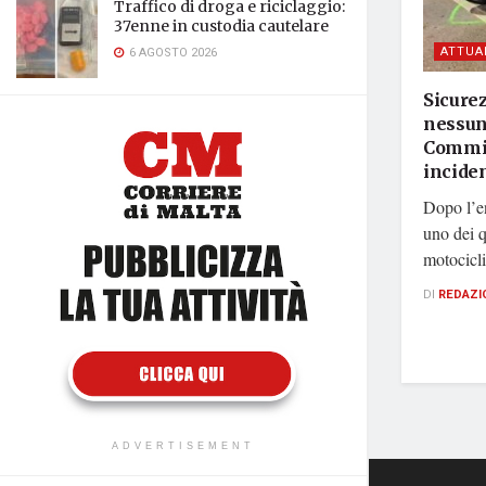
Traffico di droga e riciclaggio:
37enne in custodia cautelare
ATTUA
6 AGOSTO 2026
Sicurez
nessuna
Commis
inciden
Dopo l’en
uno dei q
motocicli
DI
REDAZI
ADVERTISEMENT