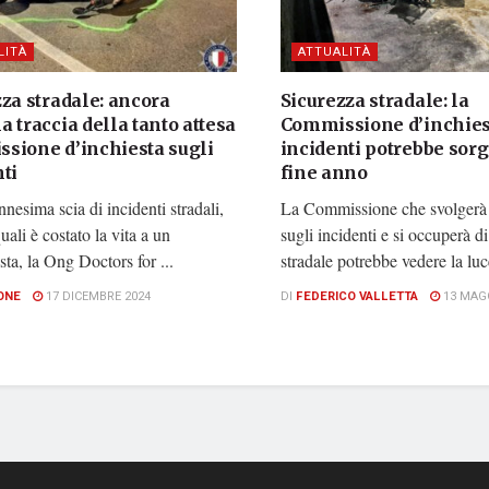
LITÀ
ATTUALITÀ
za stradale: ancora
Sicurezza stradale: la
 traccia della tanto attesa
Commissione d’inchies
sione d’inchiesta sugli
incidenti potrebbe sorg
ti
fine anno
nesima scia di incidenti stradali,
La Commissione che svolgerà 
uali è costato la vita a un
sugli incidenti e si occuperà d
sta, la Ong Doctors for ...
stradale potrebbe vedere la luce
ONE
17 DICEMBRE 2024
DI
FEDERICO VALLETTA
13 MAGG