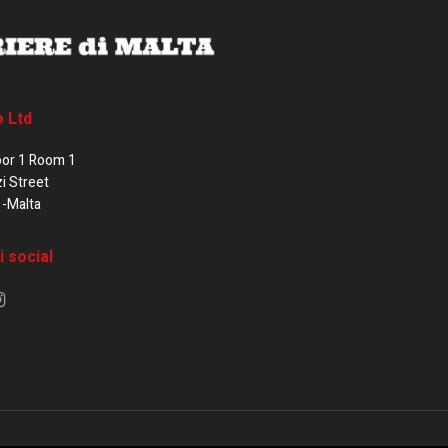
o Ltd
oor 1 Room 1
zi Street
1-Malta
i social