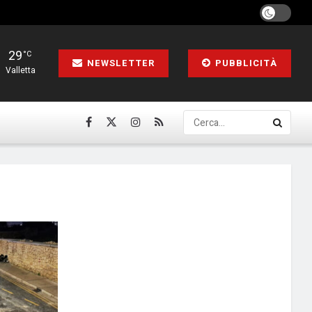
29
°C
NEWSLETTER
PUBBLICITÀ
Valletta