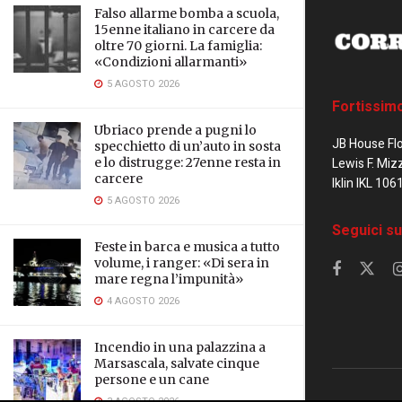
Falso allarme bomba a scuola,
15enne italiano in carcere da
oltre 70 giorni. La famiglia:
«Condizioni allarmanti»
5 AGOSTO 2026
Fortissim
Ubriaco prende a pugni lo
JB House Fl
specchietto di un’auto in sosta
e lo distrugge: 27enne resta in
Lewis F. Miz
carcere
Iklin IKL 106
5 AGOSTO 2026
Seguici su
Feste in barca e musica a tutto
volume, i ranger: «Di sera in
mare regna l’impunità»
4 AGOSTO 2026
Incendio in una palazzina a
Marsascala, salvate cinque
persone e un cane
3 AGOSTO 2026