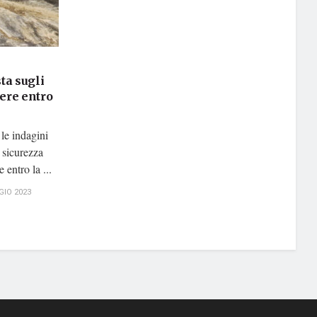
ta sugli
ere entro
le indagini
i sicurezza
 entro la ...
IO 2023