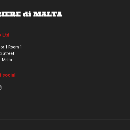
o Ltd
oor 1 Room 1
zi Street
1-Malta
i social