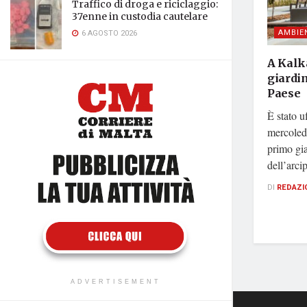
Traffico di droga e riciclaggio:
37enne in custodia cautelare
AMBIE
6 AGOSTO 2026
A Kalk
giardin
Paese
È stato u
mercoledì
primo gia
dell’arci
DI
REDAZI
ADVERTISEMENT