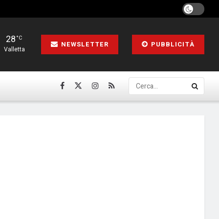
28
°C
NEWSLETTER
PUBBLICITÀ
Valletta