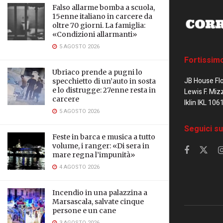
Falso allarme bomba a scuola,
15enne italiano in carcere da
oltre 70 giorni. La famiglia:
«Condizioni allarmanti»
5 AGOSTO 2026
Fortissim
Ubriaco prende a pugni lo
JB House Fl
specchietto di un’auto in sosta
e lo distrugge: 27enne resta in
Lewis F. Miz
carcere
Iklin IKL 106
5 AGOSTO 2026
Seguici su
Feste in barca e musica a tutto
volume, i ranger: «Di sera in
mare regna l’impunità»
4 AGOSTO 2026
Incendio in una palazzina a
Marsascala, salvate cinque
persone e un cane
3 AGOSTO 2026