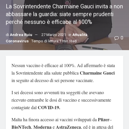
La Sovrintendente Charmaine Gauci invita a non
abbassare la guardia: siate sempre prudenti
perché nessuno è efficace al 100%
di
Andrea Ruiu
27 Marzo 2021
in
Attualità
,
0
Coronavirus
Tempo di lettura:1 min read
Nessun vaccino è efficace al 100%.
Ad affermarlo è stata
Charmaine Gauci
la Sovrintendente alla salute pubblica
in seguito al decesso di sei persone vaccinate.
I sei decessi sono avvenuti tra soggetti che avevano
ricevuto entrambe le dosi di vaccino e successivamente
COVID-19.
contagiate dal
Pfizer
Malta ha finora accesso ai vaccini sviluppati da
–
BioNTech
Moderna
AstraZeneca
,
e
, ed è in attesa del