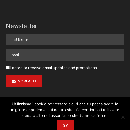
Newsletter
I agree to receive email updates and promotions.
ISCRIVITI
Utilizziamo i cookie per essere sicuri che tu possa avere la
migliore esperienza sul nostro sito. Se continui ad utilizzare
Pubblicità
Collabora con noi
Contatto
Privacy Policy
This website uses cookies. By continuing to use this website you are
questo sito noi assumiamo che tu ne sia felice.
giving consent to cookies being used. Visit our
Privacy and Cookie
© 2023 Corriere di Malta / Fortissimo Ltd
OK