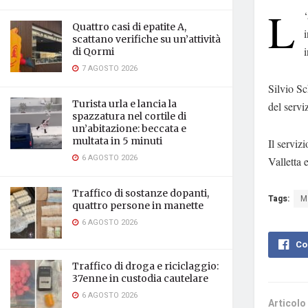
L
Quattro casi di epatite A,
i
scattano verifiche su un’attività
i
di Qormi
7 AGOSTO 2026
Silvio Sc
Turista urla e lancia la
del servi
spazzatura nel cortile di
un’abitazione: beccata e
multata in 5 minuti
Il serviz
6 AGOSTO 2026
Valletta 
Traffico di sostanze dopanti,
Tags:
M
quattro persone in manette
6 AGOSTO 2026
Co
Traffico di droga e riciclaggio:
37enne in custodia cautelare
6 AGOSTO 2026
Articolo