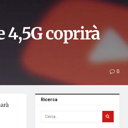
e 4,5G coprirà
0
Ricerca
sarà