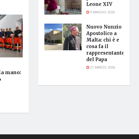
Leone XIV
9 MAGGIO 2026
Nuovo Nunzio
Apostolico a
Malta: chi è e
cosa fa il
rappresentante
del Papa
21 MARZO 2026
 la mano:
o