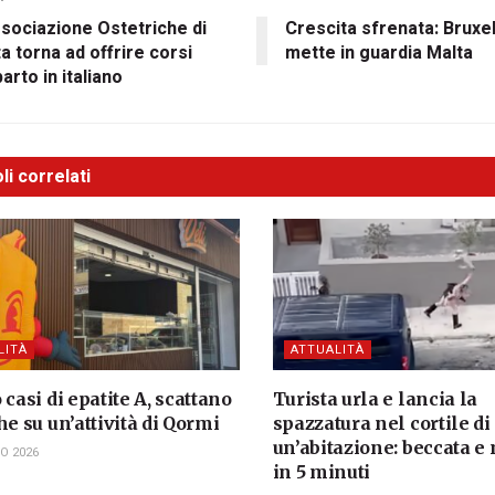
sociazione Ostetriche di
Crescita sfrenata: Bruxe
a torna ad offrire corsi
mette in guardia Malta
arto in italiano
li correlati
LITÀ
ATTUALITÀ
 casi di epatite A, scattano
Turista urla e lancia la
he su un’attività di Qormi
spazzatura nel cortile di
un’abitazione: beccata e
O 2026
in 5 minuti