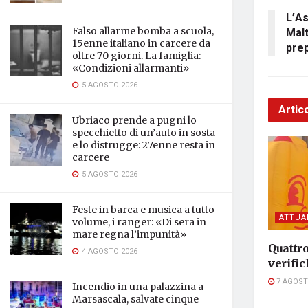
L’As
Malt
Falso allarme bomba a scuola,
15enne italiano in carcere da
prep
oltre 70 giorni. La famiglia:
«Condizioni allarmanti»
5 AGOSTO 2026
Artico
Ubriaco prende a pugni lo
specchietto di un’auto in sosta
e lo distrugge: 27enne resta in
carcere
5 AGOSTO 2026
Feste in barca e musica a tutto
ATTUA
volume, i ranger: «Di sera in
mare regna l’impunità»
Quattro
4 AGOSTO 2026
verific
7 AGOST
Incendio in una palazzina a
Marsascala, salvate cinque