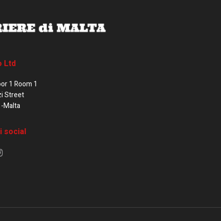
o Ltd
oor 1 Room 1
zi Street
1-Malta
i social