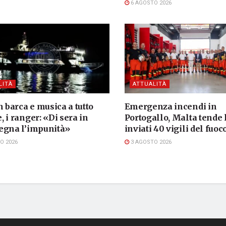
6 AGOSTO 2026
LITÀ
ATTUALITÀ
n barca e musica a tutto
Emergenza incendi in
 i ranger: «Di sera in
Portogallo, Malta tende
egna l’impunità»
inviati 40 vigili del fuoc
O 2026
3 AGOSTO 2026