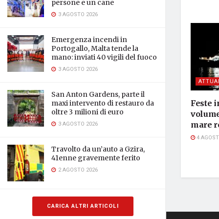
persone e un cane
3 AGOSTO 2026
Emergenza incendi in
Portogallo, Malta tende la
mano: inviati 40 vigili del fuoco
3 AGOSTO 2026
ATTUA
San Anton Gardens, parte il
Feste i
maxi intervento di restauro da
oltre 3 milioni di euro
volume,
mare r
3 AGOSTO 2026
4 AGOST
Travolto da un’auto a Gzira,
41enne gravemente ferito
2 AGOSTO 2026
CARICA ALTRI ARTICOLI