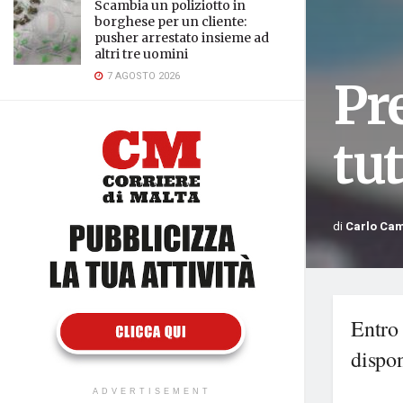
Scambia un poliziotto in
borghese per un cliente:
pusher arrestato insieme ad
altri tre uomini
7 AGOSTO 2026
Pre
tu
di
Carlo Ca
Entro 
dispon
ADVERTISEMENT