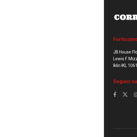
Fortissim
JB House Fl
Lewis F. Miz
Iklin IKL 106
Seguici su