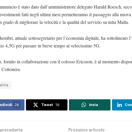
‘annuncio è stato dato dall’amministratore delegato Harald Roesch, seco
nvestimenti fatti negli ultimi mesi permetteranno il passaggio alla nuova
n grado di migliorare la velocità e la qualità del servizio su tutta Malta.
hembri, attuale sottosegretario per l’economia digitale, ha sottolineato 
zio 4,5G per passare in breve tempo al velocissimo 5G.
io, fornito in collaborazione con il colosso Ericsson, è al momento dispon
e Cottonera.
elita
ndividi
26
Tweet
16
Invia
Con
 precedente
Prossimo articolo