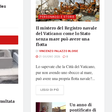
lles
PERSONAGGI E STORIE
Il mistero del Registro navale
del Vaticano: come lo Stato
senza mare può avere una
flotta
DI
VINCENZO PALAZZO BLOISE
21 GIUGNO 2026
0
Lo sapevate che la Città del Vaticano,
pur non avendo uno sbocco al mare,
può avere una propria flotta navale?...
DETAILS
LEGGI DI PIÙ
 multata
Un anno di
pontificato di