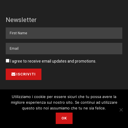
Newsletter
I agree to receive email updates and promotions.
ISCRIVITI
Utilizziamo i cookie per essere sicuri che tu possa avere la
migliore esperienza sul nostro sito. Se continui ad utilizzare
Pubblicità
Collabora con noi
Contatto
Privacy Policy
This website uses cookies. By continuing to use this website you are
questo sito noi assumiamo che tu ne sia felice.
giving consent to cookies being used. Visit our
Privacy and Cookie
© 2023 Corriere di Malta / Fortissimo Ltd
OK
Policy
.
I Agree