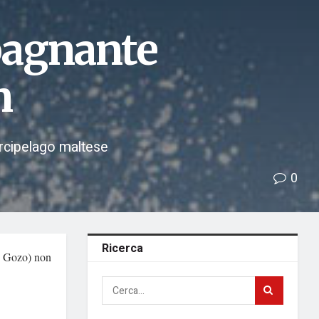
 bagnante
n
'arcipelago maltese
0
Ricerca
, Gozo) non