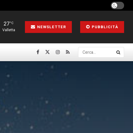
27
°C
NEWSLETTER
PUBBLICITÀ
Valletta