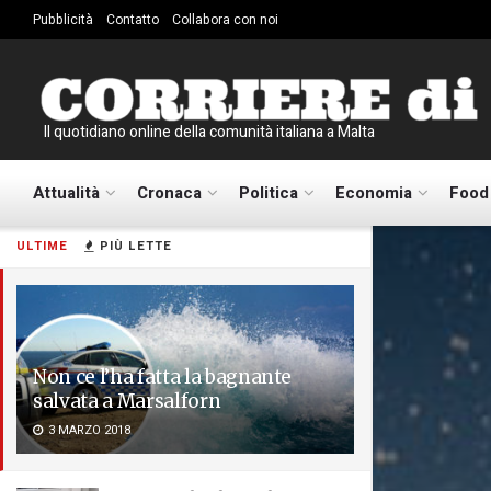
Pubblicità
Contatto
Collabora con noi
Il quotidiano online della comunità italiana a Malta
Attualità
Cronaca
Politica
Economia
Food
ULTIME
PIÙ LETTE
Non ce l’ha fatta la bagnante
salvata a Marsalforn
3 MARZO 2018