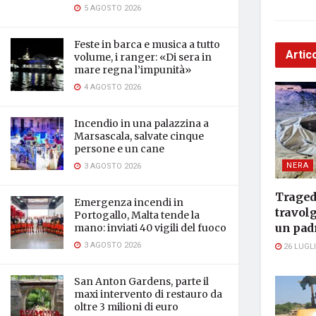
5 AGOSTO 2026
Feste in barca e musica a tutto
Artico
volume, i ranger: «Di sera in
mare regna l’impunità»
4 AGOSTO 2026
Incendio in una palazzina a
Marsascala, salvate cinque
persone e un cane
NERA
3 AGOSTO 2026
Traged
Emergenza incendi in
travol
Portogallo, Malta tende la
un padr
mano: inviati 40 vigili del fuoco
3 AGOSTO 2026
26 LUGLI
San Anton Gardens, parte il
maxi intervento di restauro da
oltre 3 milioni di euro