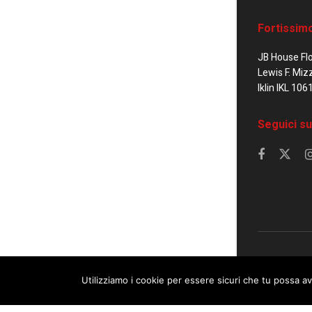
Fortissim
JB House Fl
Lewis F. Miz
Iklin IKL 106
Seguici su
© 2023 Corrier
Utilizziamo i cookie per essere sicuri che tu possa av
This website uses cookies. By continuing to