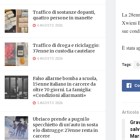
Traffico di sostanze dopanti,
La 28enne
quattro persone in manette
Xwieni Ba
6 AGOSTO 2026
sue condi
Traffico di droga e riciclaggio:
È stata a
37enne in custodia cautelare
6 AGOSTO 2026
Tags:
G
Falso allarme bomba a scuola,
15enne italiano in carcere da
Co
oltre 70 giorni. La famiglia:
«Condizioni allarmanti»
5 AGOSTO 2026
Articolo
Ubriaco prende a pugni lo
Gra
specchietto di un’auto in sosta
salv
e lo distrugge: 27enne resta in
Mar
carcere