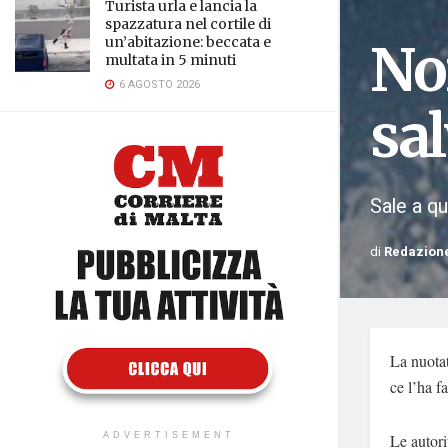
Turista urla e lancia la
spazzatura nel cortile di
un’abitazione: beccata e
Non
multata in 5 minuti
6 AGOSTO 2026
sa
Sale a qu
di
Redazion
La nuota
ce l’ha fa
Le autori
ADVERTISEMENT