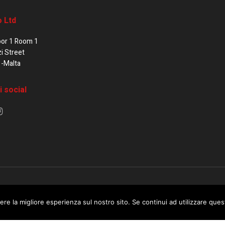
o Ltd
oor 1 Room 1
zi Street
1-Malta
i social
e di Malta / Fortissimo Ltd
ere la migliore esperienza sul nostro sito. Se continui ad utilizzare que
 use this website you are giving consent to cookies being used. Visit ou