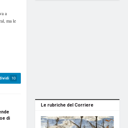
va a
al, ma le
ividi
10
Le rubriche del Corriere
ende
se di