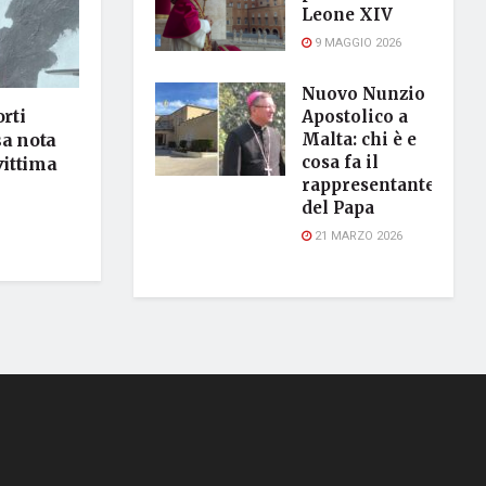
Leone XIV
9 MAGGIO 2026
Nuovo Nunzio
rti
Apostolico a
sa nota
Malta: chi è e
cosa fa il
vittima
rappresentante
del Papa
21 MARZO 2026