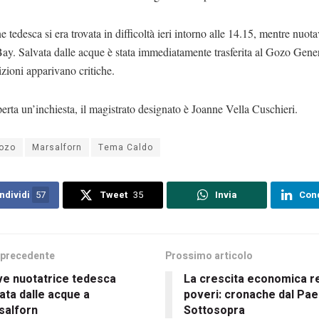
 tedesca si era trovata in difficoltà ieri intorno alle 14.15, mentre nuota
y. Salvata dalle acque è stata immediatamente trasferita al Gozo Gener
zioni apparivano critiche.
perta un’inchiesta, il magistrato designato è Joanne Vella Cuschieri.
ozo
Marsalforn
Tema Caldo
ndividi
57
Tweet
35
Invia
Cond
 precedente
Prossimo articolo
ve nuotatrice tedesca
La crescita economica r
ata dalle acque a
poveri: cronache dal Pae
salforn
Sottosopra