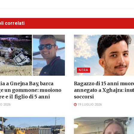
li correlati
NERA
ia a Gnejna Bay, barca
Ragazzo di 15 anni muor
ge un gommone: muoiono
annegato a Xghajra: inuti
e e il figlio di 5 anni
soccorsi
O 2026
19 LUGLIO 2026