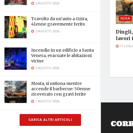
3 AGOSTO 2026
NERA
Travolto da un’auto a Gzira,
41enne gravemente ferito
Dingli
2 AGOSTO 2026
lavori
17 LUGLI
Incendio in un edificio a Santa
Venera, evacuate le abitazioni
vicine
2 AGOSTO 2026
Mosta, si ustiona mentre
accende il barbecue: 50enne
ricoverato con gravi ferite
1 AGOSTO 2026
CARICA ALTRI ARTICOLI