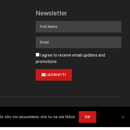
Newsletter
I agree to receive email updates and
promotions.
ISCRIVITI
Pubblicità
Collabora con noi
Contatto
Privacy Policy
OK
sto sito noi assumiamo che tu ne sia felice.
r
Privacy and Cookie Policy
.
I Agree