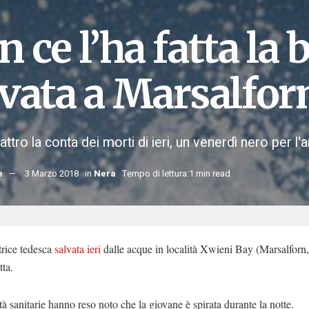
 ce l’ha fatta la
lvata a Marsalfor
attro la conta dei morti di ieri, un venerdì nero per l
e
3 Marzo 2018
in
Nera
Tempo di lettura:1 min read
trice tedesca
salvata ieri
dalle acque in località Xwieni Bay (Marsalforn
tta.
tà sanitarie hanno reso noto che la giovane è spirata durante la notte.