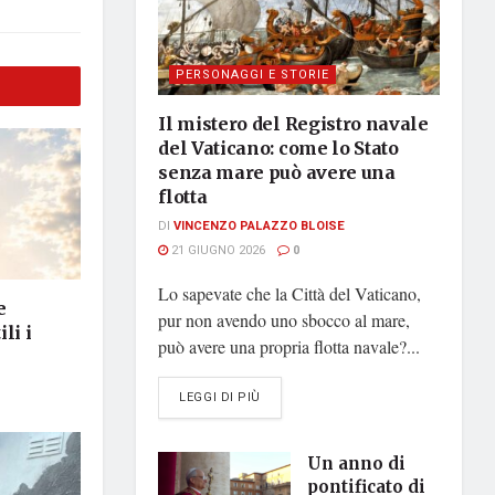
PERSONAGGI E STORIE
Il mistero del Registro navale
del Vaticano: come lo Stato
senza mare può avere una
flotta
DI
VINCENZO PALAZZO BLOISE
21 GIUGNO 2026
0
Lo sapevate che la Città del Vaticano,
e
pur non avendo uno sbocco al mare,
li i
può avere una propria flotta navale?...
DETAILS
LEGGI DI PIÙ
Un anno di
pontificato di