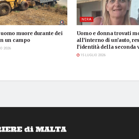
NERA
, uomo muore durante dei
Uomo e donna trovati mo
 in un campo
all’interno di un’auto, re
l’identità della seconda 
O 2026
15 LUGLIO 2026