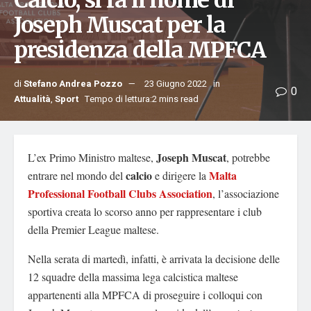
Calcio, si fa il nome di
Joseph Muscat per la
presidenza della MPFCA
di
Stefano Andrea Pozzo
23 Giugno 2022
in
0
Attualità
,
Sport
Tempo di lettura:2 mins read
Joseph Muscat
L’ex Primo Ministro maltese,
, potrebbe
calcio
Malta
entrare nel mondo del
e dirigere la
Professional Football Clubs Association
, l’associazione
sportiva creata lo scorso anno per rappresentare i club
della Premier League maltese.
Nella serata di martedì, infatti, è arrivata la decisione delle
12 squadre della massima lega calcistica maltese
appartenenti alla MPFCA di proseguire i colloqui con