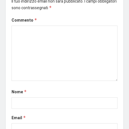
Il tuo indirizzo email non sarà pubblicato.
I campi obbligatori
sono contrassegnati
*
Commento
*
Nome
*
Email
*