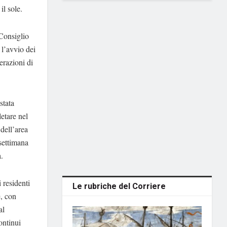
il sole.
 Consiglio
 l’avvio dei
erazioni di
stata
etare nel
dell’area
 settimana
.
i residenti
Le rubriche del Corriere
e, con
al
ontinui