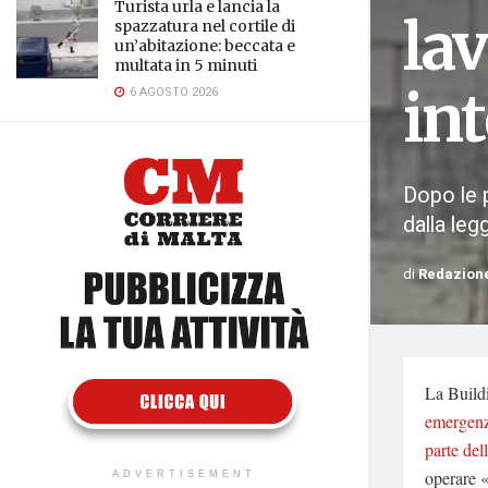
Turista urla e lancia la
lav
spazzatura nel cortile di
un’abitazione: beccata e
multata in 5 minuti
int
6 AGOSTO 2026
Dopo le p
dalla leg
di
Redazion
La Buildi
emergen
parte del
operare «
ADVERTISEMENT