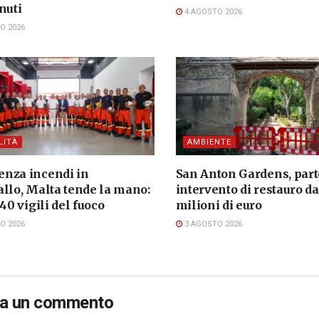
nuti
4 AGOSTO 2026
O 2026
LITÀ
AMBIENTE
nza incendi in
San Anton Gardens, part
allo, Malta tende la mano:
intervento di restauro da
 40 vigili del fuoco
milioni di euro
O 2026
3 AGOSTO 2026
ia un commento