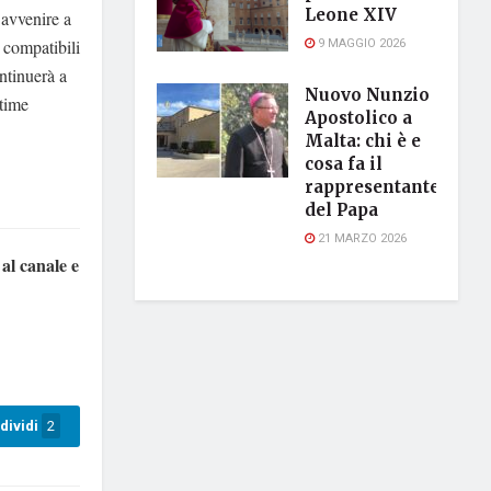
Leone XIV
 avvenire a
9 MAGGIO 2026
i compatibili
ntinuerà a
Nuovo Nunzio
ttime
Apostolico a
Malta: chi è e
cosa fa il
rappresentante
del Papa
21 MARZO 2026
 al canale e
dividi
2