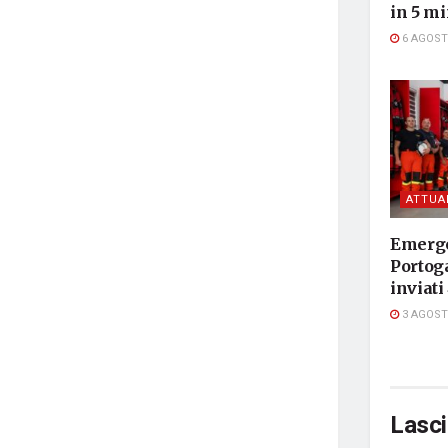
in 5 mi
6 AGOST
ATTUA
Emerge
Portog
inviati
3 AGOST
Lasc