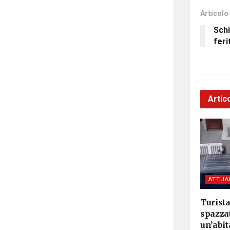
Articolo
Schi
feri
Artico
ATTUA
Turista
spazzat
un’abit