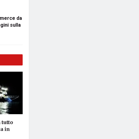
 merce da
gini sulla
 tutto
a in