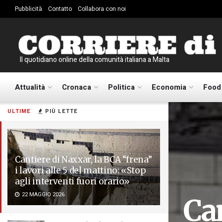
Pubblicità
Contatto
Collabora con noi
Il quotidiano online della comunità italiana a Malta
Attualità
Cronaca
Politica
Economia
Food
ULTIME
PIÙ LETTE
Cantiere di Naxxar, la BCA “frena”
i lavori alle 5 del mattino: «Stop
agli interventi fuori orario»
22 MAGGIO 2026
Can