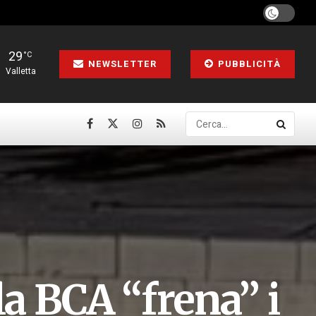
29
°C
NEWSLETTER
PUBBLICITÀ
Valletta
la BCA “frena” i