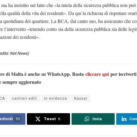
, ma ha insistito sul fatto che «la tutela della sicurezza pubblica non può
lla qualità della vita dei residenti». Da qui la richiesta di rispettare orar
ta quotidiana del quartiere. La BCA, dal canto suo, ha assicurato che co
e l’intervento «tenendo conto sia della sicurezza pubblica sia delle legi
zioni dei residenti».
edits: Net News)
ere di Malta è anche su WhatsApp. Basta
cliccare qui
per iscriverti
e sempre aggiornato
CA
cantieri edili
In evidenza
Naxxar
ndividi
10
Tweet
6
Invia
Con