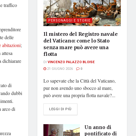
e traffico
PERSONAGGI E STORIE
imprenditore
Il mistero del Registro navale
te delle
del Vaticano: come lo Stato
 abitazioni
;
senza mare può avere una
 attesa
flotta
 a dichiarare
DI
VINCENZO PALAZZO BLOISE
21 GIUGNO 2026
0
Lo sapevate che la Città del Vaticano,
cato di
pur non avendo uno sbocco al mare,
evando dubbi
può avere una propria flotta navale?...
dimenti.
n arco di
DETAILS
LEGGI DI PIÙ
Un anno di
urezza
pontificato di