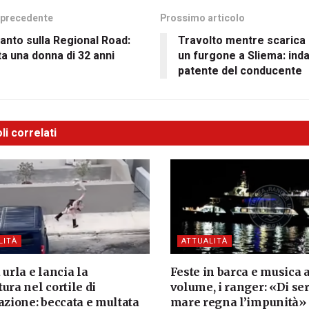
 precedente
Prossimo articolo
anto sulla Regional Road:
Travolto mentre scarica
ta una donna di 32 anni
un furgone a Sliema: inda
patente del conducente
li correlati
LITÀ
ATTUALITÀ
 urla e lancia la
Feste in barca e musica a
ura nel cortile di
volume, i ranger: «Di ser
azione: beccata e multata
mare regna l’impunità»