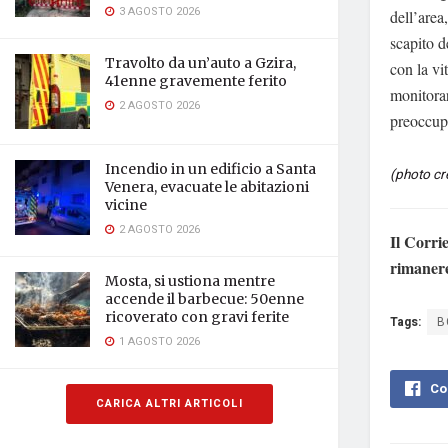
3 AGOSTO 2026
dell’area
scapito de
Travolto da un’auto a Gzira,
con la vi
41enne gravemente ferito
monitorar
2 AGOSTO 2026
preoccupa
Incendio in un edificio a Santa
(photo cr
Venera, evacuate le abitazioni
vicine
2 AGOSTO 2026
Il Corri
rimaner
Mosta, si ustiona mentre
accende il barbecue: 50enne
ricoverato con gravi ferite
Tags:
B
1 AGOSTO 2026
Co
CARICA ALTRI ARTICOLI