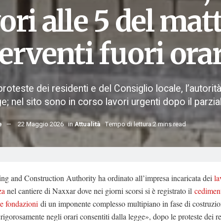
ori alle 5 del mat
erventi fuori ora
roteste dei residenti e del Consiglio locale, l’autorità
ge; nel sito sono in corso lavori urgenti dopo il par
e
22 Maggio 2026
in
Attualità
Tempo di lettura:2 mins read
ng and Construction Authority ha ordinato all’impresa incaricata dei
la
za
nel cantiere di Naxxar dove nei giorni scorsi si è registrato il
cediment
le fondazioni
di un imponente complesso multipiano in fase di costruzio
rigorosamente negli orari consentiti dalla legge», dopo le proteste dei re