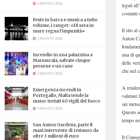
5 AGOSTO 2026
legati all
costante 
Feste in barca e musica a tutto
volume, i ranger: «Di sera in
Il sito a
mare regna l’impunità»
Anton Cam
4 AGOSTO 2026
fondament
una di qu
Incendio in una palazzina a
Marsascala, salvate cinque
delle veri
persone e un cane
che nel c
3 AGOSTO 2026
A rendere
Emergenza incendi in
valutare l
Portogallo, Malta tende la
mano: inviati 40 vigili del fuoco
sui metod
3 AGOSTO 2026
Questo se
tempo no
San Anton Gardens, parte il
maxi intervento di restauro da
oltre 3 milioni di euro
Il Consig