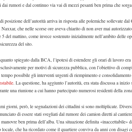
i dai rumori e dal continuo via vai di mezzi pesanti ben prima che sorga 
di posizione dell’autorità arriva in risposta alle polemiche sollevate dal
 Naxxar, che nelle scorse ore aveva chiarito di non aver mai autorizzato
le 5 del mattino, come invece sostenuto inizialmente nell’ambito delle op
sicurezza del sito.
uanto spiegato dalla BCA, l’ipotesi di estendere gli orari di lavoro era 
esclusivamente per motivi di sicurezza pubblica, con l’obiettivo di compl
 tempo possibile gli interventi urgenti di riempimento e consolidamento 
nstabile
. La questione, ha aggiunto l’autorità, era stata discussa a inizio
ante una riunione a cui hanno partecipato numerosi residenti della zona
imi giorni, però, le segnalazioni dei cittadini si sono moltiplicate. Divers
unciato di essere stati svegliati dal rumore dei camion diretti al cantier
 manovre ben prima dell’alba. Una situazione definita «inaccettabile» d
 locale, che ha ricordato come il quartiere conviva da anni con disagi c