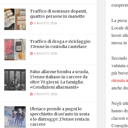
esasperat
Traffico di sostanze dopanti,
quattro persone in manette
La presa 
6 AGOSTO 2026
Locale di
lavori al
Traffico di droga e riciclaggio:
messa in 
37enne in custodia cautelare
6 AGOSTO 2026
Secondo q
valutata 
Falso allarme bomba a scuola,
più breve
15enne italiano in carcere da
ritenuta i
oltre 70 giorni. La famiglia:
anche dur
«Condizioni allarmanti»
5 AGOSTO 2026
Negli ult
Ubriaco prende a pugni lo
hanno den
specchietto di un’auto in sosta
clacson e
e lo distrugge: 27enne resta in
carcere
Consiglio