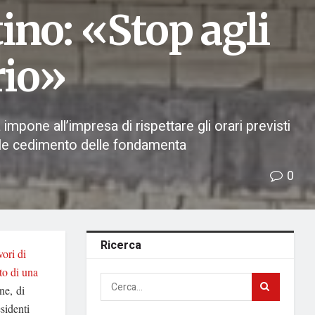
tino: «Stop agli
rio»
 impone all’impresa di rispettare gli orari previsti
ziale cedimento delle fondamenta
0
Ricerca
vori di
o di una
ne, di
sidenti