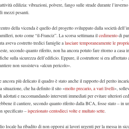
’attività edilizia: vibrazioni, polvere, fango sulle strade durante l’inverno 
di mezzi pesanti.
l centro della vicenda è quello del progetto sviluppato dalla società dell’
illeri, noto come “il-Franciz”. La scorsa settimana il
cedimento
di par
a aveva costretto tredici famiglie a
lasciare temporaneamente le proprie
este, secondo quanto riferito, non ha ancora potuto fare ritorno a casa in
fiche sulla sicurezza dell’edificio. Eppure, il costruttore si era affrettato
antiere non sussisteva «alcun pericolo».
 ancora più delicato il quadro è stato anche il rapporto del perito incari
a situazione, che ha definito il sito «
molto precario, a vari livelli
», soll
i adottati e raccomandando interventi immediati per evitare ulteriori ce
bbene il cantiere, secondo quanto riferito dalla BCA, fosse stato – in u
n specificato –
ispezionato centodieci volte e multato sette
.
lio locale ha ribadito di non opporsi ai lavori urgenti per la messa in sic