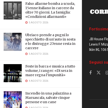
Falso allarme bomba a scuola,
15enne italiano in carcere da
oltre 70 giorni. La famiglia:
«Condizioni allarmanti»
5 AGOSTO 2026
Fortissim
Ubriaco prende a pugni lo
JB House Fl
specchietto di un’auto in sosta
e lo distrugge: 27enne resta in
Lewis F. Miz
carcere
Iklin IKL 106
5 AGOSTO 2026
Seguici su
Feste in barca e musica a tutto
volume, i ranger: «Di sera in
mare regna l’impunità»
4 AGOSTO 2026
Incendio in una palazzina a
Marsascala, salvate cinque
persone e un cane
3 AGOSTO 2026