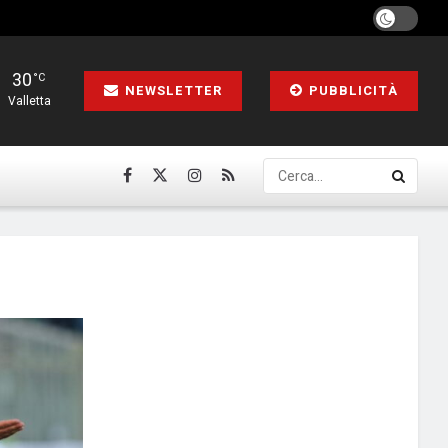
30
°C
NEWSLETTER
PUBBLICITÀ
Valletta