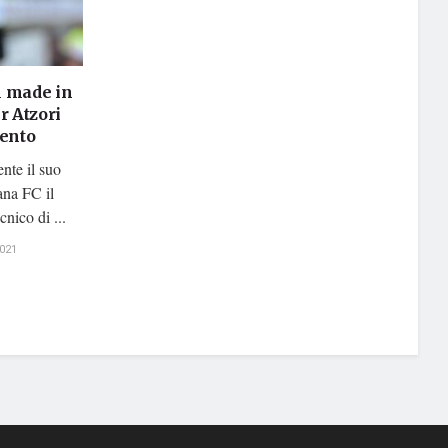
l made in
r Atzori
mento
nte il suo
ana FC il
nico di ...
021