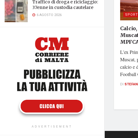
Traffico di droga e riciclaggio:
37enne in custodia cautelare
SPORT
6 AGOSTO 2026
Calcio,
Muscat
MPFC
L'ex Pri
Muscat, 
calcio e 
Football 
DI
STEFAN
ADVERTISEMENT