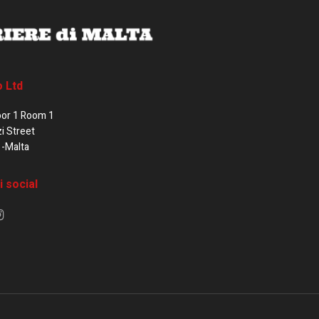
o Ltd
oor 1 Room 1
zi Street
1-Malta
i social