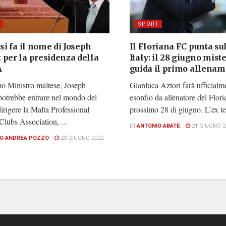
SPORT
 si fa il nome di Joseph
Il Floriana FC punta su
 per la presidenza della
Italy: il 28 giugno miste
A
guida il primo allena
mo Ministro maltese, Joseph
Gianluca Aztori farà ufficialme
potrebbe entrare nel mondo del
esordio da allenatore del Flori
dirigere la Malta Professional
prossimo 28 di giugno. L’ex tec
Clubs Association, ...
DI
ANTONIO ABATE
21 GIUGNO 2
O ANDREA POZZO
23 GIUGNO 2022