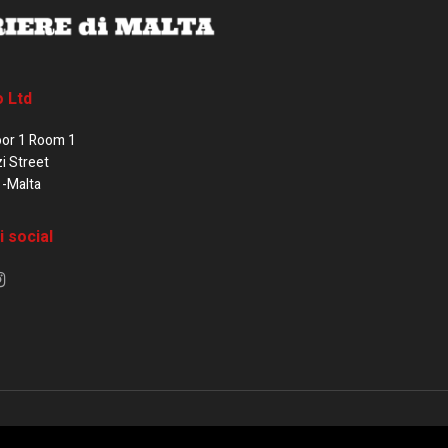
o Ltd
oor 1 Room 1
zi Street
1-Malta
i social
e di Malta / Fortissimo Ltd