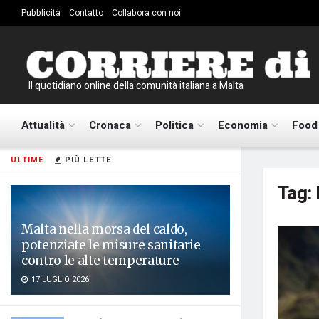
Pubblicità
Contatto
Collabora con noi
Il quotidiano online della comunità italiana a Malta
Attualità
Cronaca
Politica
Economia
Food
ULTIME
PIÙ LETTE
Tag:
Malta nella morsa del caldo,
potenziate le misure sanitarie
contro le alte temperature
17 LUGLIO 2026