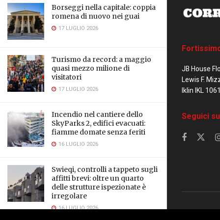
Borseggi nella capitale: coppia
romena di nuovo nei guai
17 LUGLIO 2026
Fortissim
Turismo da record: a maggio
quasi mezzo milione di
JB House Fl
visitatori
Lewis F. Miz
17 LUGLIO 2026
Iklin IKL 106
Incendio nel cantiere dello
Seguici su
SkyParks 2, edifici evacuati:
fiamme domate senza feriti
16 LUGLIO 2026
Swieqi, controlli a tappeto sugli
affitti brevi: oltre un quarto
delle strutture ispezionate è
irregolare
16 LUGLIO 2026
© 2023 Corrier