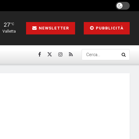
27
°C
NEWSLETTER
PUBBLICITÀ
Valletta