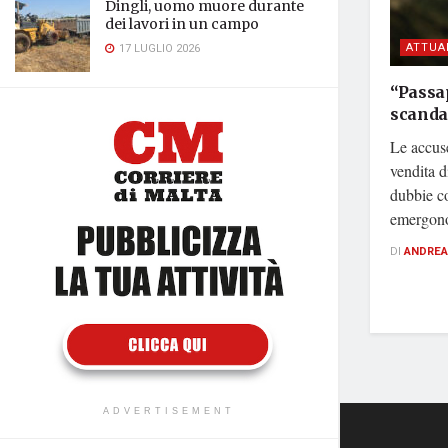
Dingli, uomo muore durante
dei lavori in un campo
ATTUA
17 LUGLIO 2026
“Passap
scanda
Le accuse
vendita di
dubbie co
emergono
DI
ANDREA
ADVERTISEMENT