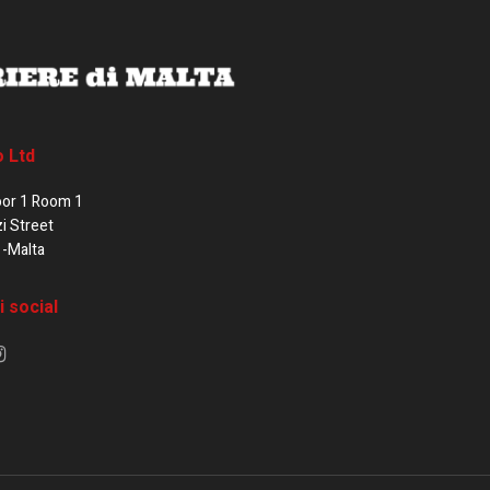
o Ltd
oor 1 Room 1
zi Street
1-Malta
i social