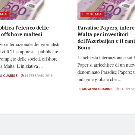
MIA
ECONOMIA
bblica l’elenco delle
Paradise Papers, intere
 offshore maltesi
Malta per investitori
dell’Azerbaijan e il can
zio internazionale dei giornalisti
Bono
tivi ICIJ si appresta pubblicare
L'inchiesta internazionale su
completo delle società offshore
Paper si arricchisce di un nuov
a Malta. L’iniziativa ...
denominato Paradise Papers: 
NI GUARISE
14 FEBBRAIO 2018
indagine globale che ...
DI
GIOVANNI GUARISE
6 NOVEMB