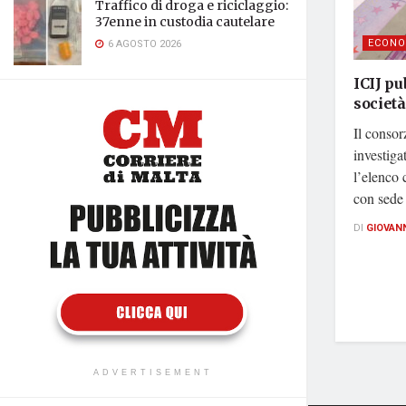
Traffico di droga e riciclaggio:
37enne in custodia cautelare
ECONO
6 AGOSTO 2026
ICIJ pu
società
Il consor
investiga
l’elenco 
con sede 
DI
GIOVAN
ADVERTISEMENT