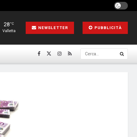
28
°C
NEWSLETTER
PUBBLICITÀ
Valletta