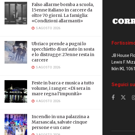
Falso allarme bomba a scuola,
15enne italiano in carcere da
oltre 70 giorni. La famiglia:
«Condizioni allarmanti»
5 AGOSTO 2026
Fortissim
Ubriaco prende a pugni lo
specchietto di un’auto in sosta
e lo distrugge: 27enne resta in
JB House Fl
carcere
Lewis F. Miz
5 AGOSTO 2026
Iklin IKL 106
Feste in barca e musica a tutto
Seguici su
volume, i ranger: «Di sera in
mare regna l’impunità»
4 AGOSTO 2026
Incendio in una palazzina a
Marsascala, salvate cinque
persone e un cane
3 AGOSTO 2026