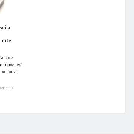
ssi a
tante
i Panama
o filone, già
una nuova
RE 2017