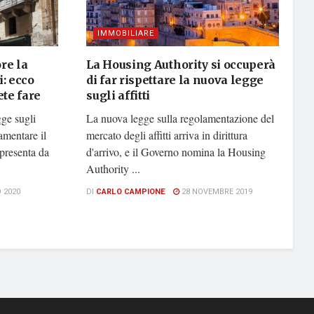
IMMOBILIARE
re la
La Housing Authority si occuperà
i: ecco
di far rispettare la nuova legge
te fare
sugli affitti
ge sugli
La nuova legge sulla regolamentazione del
lamentare il
mercato degli affitti arriva in dirittura
ppresenta da
d'arrivo, e il Governo nomina la Housing
Authority ...
 2020
DI
CARLO CAMPIONE
28 NOVEMBRE 2019