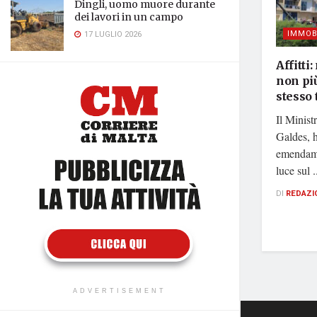
Dingli, uomo muore durante
dei lavori in un campo
IMMOB
17 LUGLIO 2026
Affitti
non più
stesso 
Il Minist
Galdes, h
emendame
luce sul .
DI
REDAZI
ADVERTISEMENT