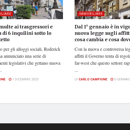
ILIARE
IMMOBILIARE
: multe ai trasgressori e
Dal 1° gennaio è in vigo
 di 6 inquilini sotto lo
nuova legge sugli affitt
tetto
cosa cambia e cosa dove
ro per gli alloggi sociali, Roderick
Con la nuova e controversa leg
a annunciato una serie di
affitti il Governo tenta di rego
nti legislativi che gettano nuova
far-west che questo settore ra
..
...
ONE
1 DICEMBRE 2023
DI
CARLO CAMPIONE
5 GENNAIO