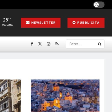
28
°C
NEWSLETTER
PUBBLICITÀ
Valletta