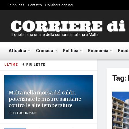
Pubblicità
Contatto
Collabora con noi
Il quotidiano online della comunità italiana a Malta
Attualità
Cronaca
Politica
Economia
Food
ULTIME
PIÙ LETTE
Tag:
Malta nella morsa del caldo,
potenziate le misure sanitarie
contro le alte temperature
17 LUGLIO 2026