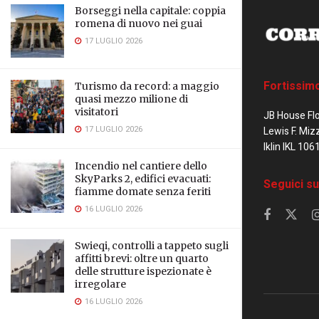
Borseggi nella capitale: coppia
romena di nuovo nei guai
17 LUGLIO 2026
Fortissim
Turismo da record: a maggio
quasi mezzo milione di
visitatori
JB House Fl
17 LUGLIO 2026
Lewis F. Miz
Iklin IKL 106
Incendio nel cantiere dello
SkyParks 2, edifici evacuati:
Seguici su
fiamme domate senza feriti
16 LUGLIO 2026
Swieqi, controlli a tappeto sugli
affitti brevi: oltre un quarto
delle strutture ispezionate è
irregolare
16 LUGLIO 2026